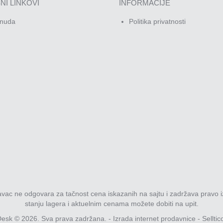
NI LINKOVI
INFORMACIJE
nuda
Politika privatnosti
davac ne odgovara za tačnost cena iskazanih na sajtu i zadržava pravo i
stanju lagera i aktuelnim cenama možete dobiti na upit.
esk © 2026. Sva prava zadržana. -
Izrada internet prodavnice
-
Selltic