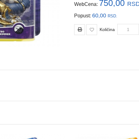
750,00
RSD
WebCena:
60,00
Popust:
RSD.
Količina