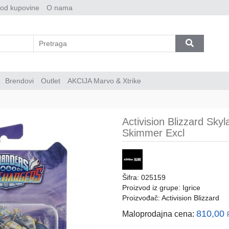
 od kupovine
O nama
Brendovi
Outlet
AKCIJA Marvo & Xtrike
Activision Blizzard Sk
Skimmer Excl
Šifra: 025159
Proizvod iz grupe:
Igrice
Proizvođač:
Activision Blizzard
810,00
Maloprodajna cena: