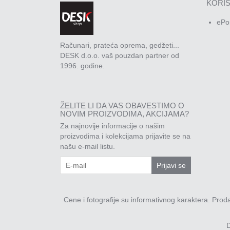
KORIS
ePo
Računari, prateća oprema, gedžeti...
DESK d.o.o. vaš pouzdan partner od
1996. godine.
ŽELITE LI DA VAS OBAVESTIMO O
NOVIM PROIZVODIMA, AKCIJAMA?
Za najnovije informacije o našim
proizvodima i kolekcijama prijavite se na
našu e-mail listu.
Prijavi se
Cene i fotografije su informativnog karaktera. Pro
D