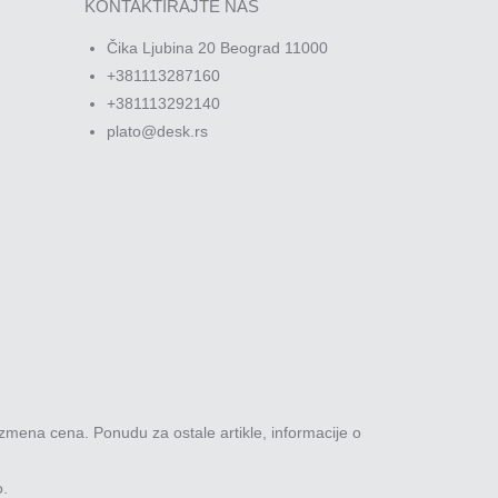
KONTAKTIRAJTE NAS
Čika Ljubina 20 Beograd 11000
+381113287160
+381113292140
plato@desk.rs
zmena cena. Ponudu za ostale artikle, informacije o
o.