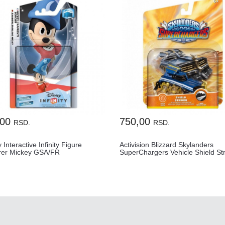
,00
750,00
RSD.
RSD.
 Interactive Infinity Figure
Activision Blizzard Skylanders
rer Mickey GSA/FR
SuperChargers Vehicle Shield Str