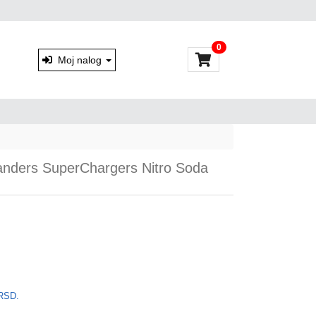
0
Moj nalog
ylanders SuperChargers Nitro Soda
RSD.