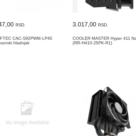
47,00
3.017,00
RSD.
RSD.
EFTEC CAC-S92PWM-LP45
COOLER MASTER Hyper 411 N
sorski hladnjak
(RR-H410-25PK-R1)