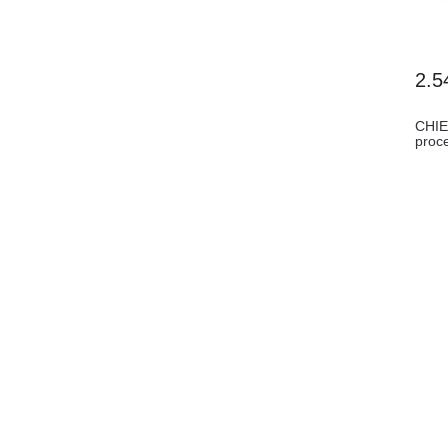
2.5
CHI
proce