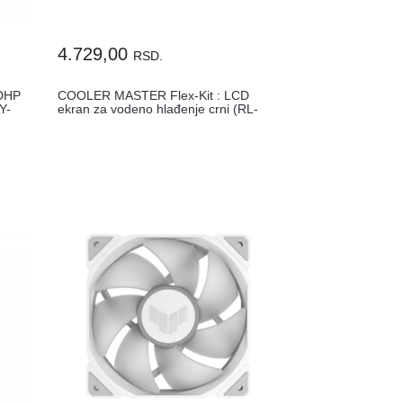
4.729,00
RSD.
DHP
COOLER MASTER Flex-Kit : LCD
Y-
ekran za vodeno hlađenje crni (RL-
LCF...