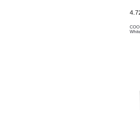
4.7
COOL
Whit
(...