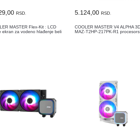
29,00
5.124,00
RSD.
RSD.
ER MASTER Flex-Kit : LCD
COOLER MASTER V4 ALPHA 3
e ekran za vodeno hlađenje beli
MAZ-T2HP-217PK-R1 procesors
hladnjak