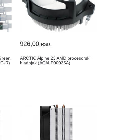
926,00
RSD.
Green
ARCTIC Alpine 23 AMD procesorski
3G-R)
hladnjak (ACALP00035A)