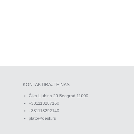
KONTAKTIRAJTE NAS
Čika Ljubina 20 Beograd 11000
+381113287160
+381113292140
plato@desk.rs