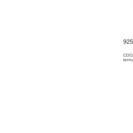
92
COOL
term
R1)