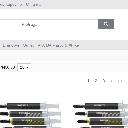
 od kupovine
O nama
Brendovi
Outlet
AKCIJA Marvo & Xtrike
PNO: 53
20
1
2
3
>
>>