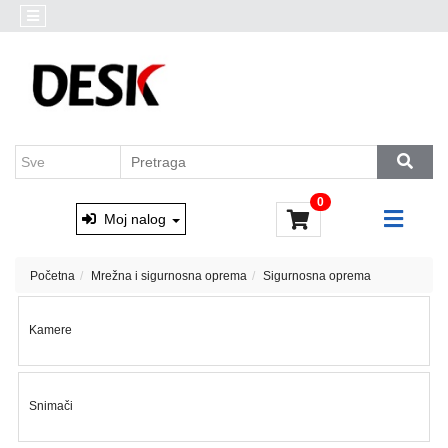
Kategorije
Akcija
Prenosni
Brendovi
računari
Outlet
Desktop
AKCIJA
računari
Marvo
&
Monitori
0
Xtrike
i
Moj nalog
oprema
Računarske
Početna
Mrežna i sigurnosna oprema
Sigurnosna oprema
komponente
Kamere
Software
Skladištenje
podataka
Snimači
Miševi