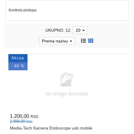
i
tastature
Kontrola pristupa
Multimedija
UKUPNO: 12
20
Mobilni
telefoni,
Prema nazivu
satovi
i
oprema
Akcija
- 60 %
Gaming
oprema
Štampanje
i
skeniranje
Kablovi
1.200,00
RSD.
i
2.999,00
RSD.
adapteri
Media-Tech Kamera Endoscope usb mobile