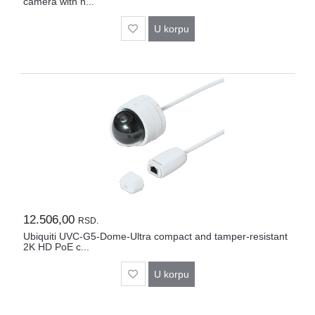
camera with n...
U korpu
12.506,00
RSD.
Ubiquiti UVC-G5-Dome-Ultra compact and tamper-resistant
2K HD PoE c...
U korpu