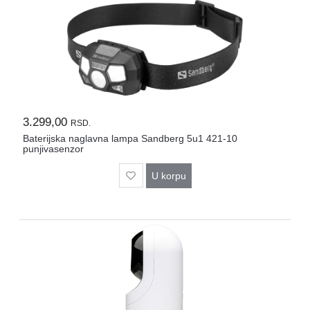
Rasveta
Sport
i
zabava
Zdravlje
DESK
3.299,00
RSD.
STORE
Baterijska naglavna lampa Sandberg 5u1 421-10
punjivasenzor
Pokloni
U korpu