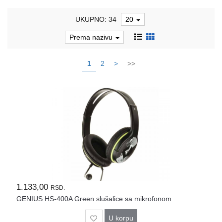
i
tastature
UKUPNO: 34
20
Multimedija
Prema nazivu
Mobilni
1
2
>
>>
telefoni,
satovi
i
oprema
Gaming
oprema
Štampanje
i
skeniranje
Kablovi
1.133,00
RSD.
i
GENIUS HS-400A Green slušalice sa mikrofonom
adapteri
U korpu