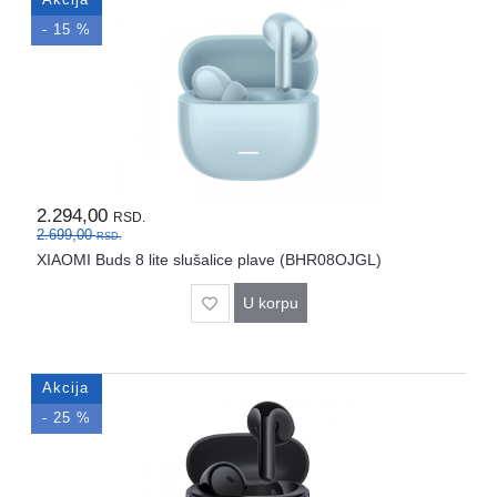
Akcija
- 15 %
2.294,00
RSD.
2.699,00
RSD.
XIAOMI Buds 8 lite slušalice plave (BHR08OJGL)
U korpu
Akcija
- 25 %