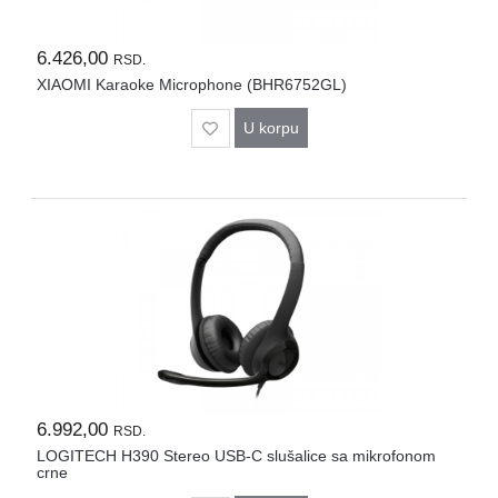
6.426,00
RSD.
XIAOMI Karaoke Microphone (BHR6752GL)
U korpu
6.992,00
RSD.
LOGITECH H390 Stereo USB-C slušalice sa mikrofonom
crne