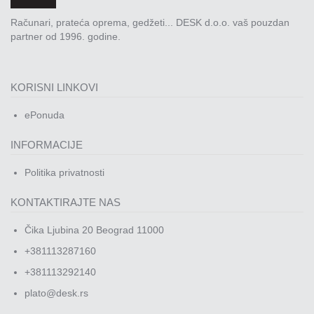
Računari, prateća oprema, gedžeti... DESK d.o.o. vaš pouzdan
partner od 1996. godine.
KORISNI LINKOVI
ePonuda
INFORMACIJE
Politika privatnosti
KONTAKTIRAJTE NAS
Čika Ljubina 20 Beograd 11000
+381113287160
+381113292140
plato@desk.rs