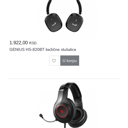
Rasveta
Sport
i
zabava
Zdravlje
1.922,00
RSD.
DESK
GENIUS HS-820BT bežične slušalice
STORE
U korpu
Pokloni