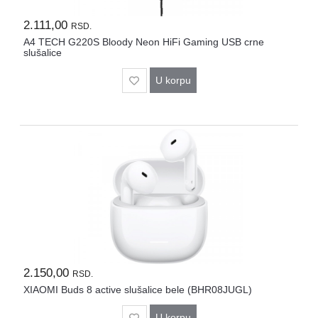
2.111,00
RSD.
A4 TECH G220S Bloody Neon HiFi Gaming USB crne
slušalice
U korpu
2.150,00
RSD.
XIAOMI Buds 8 active slušalice bele (BHR08JUGL)
U korpu