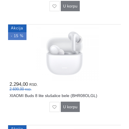
U korpu
Akcija
- 15 %
2.294,00
RSD.
2.699,00
RSD.
XIAOMI Buds 8 lite slušalice bele (BHR08OLGL)
U korpu