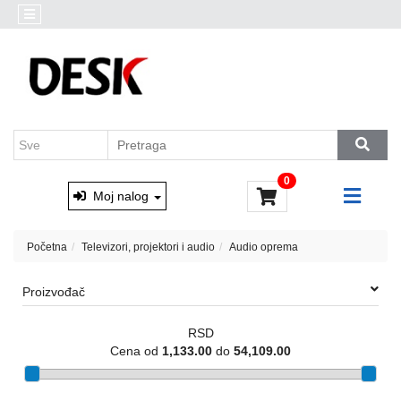
Kategorije
Akcija
Prenosni
Brendovi
računari
Outlet
Desktop
AKCIJA
računari
Marvo
&
Monitori
0
Xtrike
i
Moj nalog
oprema
Računarske
Početna
Televizori, projektori i audio
Audio oprema
komponente
Proizvođač
Software
RSD
Skladištenje
Cena od
1,133.00
do
54,109.00
podataka
Miševi