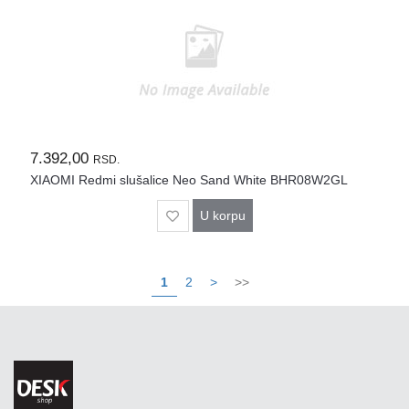
7.392,00
RSD.
XIAOMI Redmi slušalice Neo Sand White BHR08W2GL
U korpu
1
2
>
>>