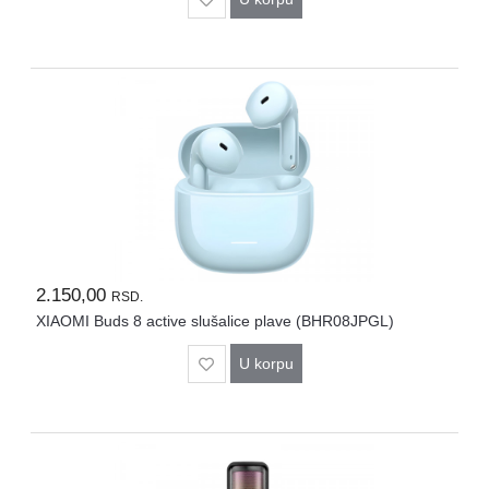
2.150,00
RSD.
XIAOMI Buds 8 active slušalice plave (BHR08JPGL)
U korpu