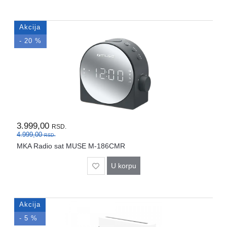
Akcija
- 20 %
3.999,00
RSD.
4.999,00
RSD.
MKA Radio sat MUSE M-186CMR
U korpu
Akcija
- 5 %