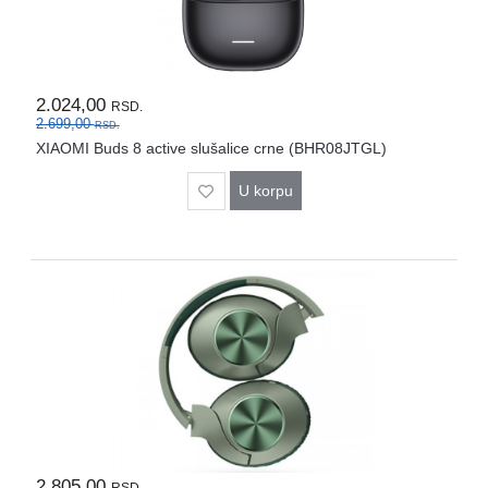
2.024,00
RSD.
2.699,00
RSD.
XIAOMI Buds 8 active slušalice crne (BHR08JTGL)
U korpu
2.805,00
RSD.