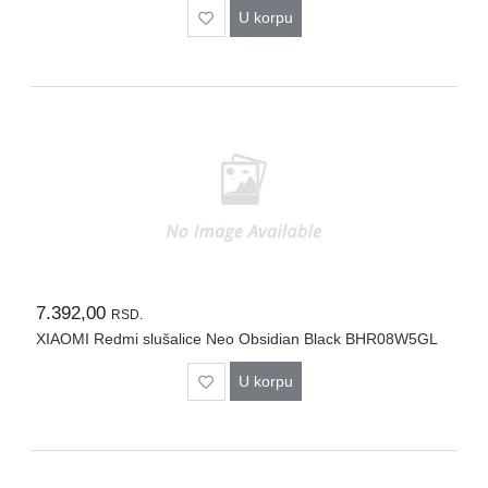
U korpu
7.392,00
RSD.
XIAOMI Redmi slušalice Neo Obsidian Black BHR08W5GL
U korpu