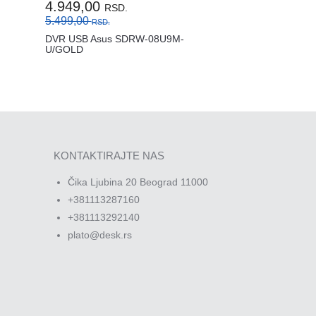
4.949,00
RSD.
5.499,00
RSD.
DVR USB Asus SDRW-08U9M-
U/GOLD
KONTAKTIRAJTE NAS
Čika Ljubina 20 Beograd 11000
+381113287160
+381113292140
plato@desk.rs