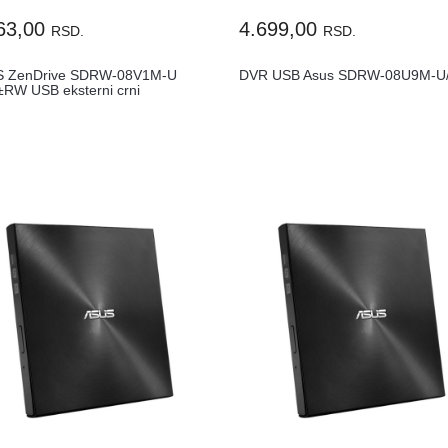
63,00
4.699,00
RSD.
RSD.
 ZenDrive SDRW-08V1M-U
DVR USB Asus SDRW-08U9M-U/s
RW USB eksterni crni