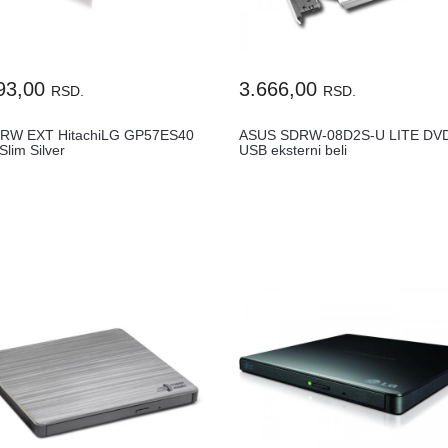
93,00
3.666,00
RSD.
RSD.
RW EXT HitachiLG GP57ES40
ASUS SDRW-08D2S-U LITE D
lim Silver
USB eksterni beli