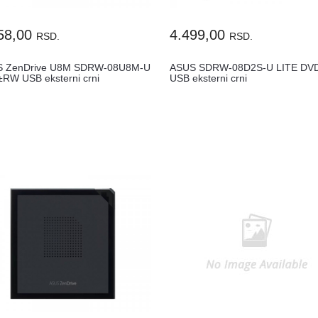
58,00
4.499,00
RSD.
RSD.
 ZenDrive U8M SDRW-08U8M-U
ASUS SDRW-08D2S-U LITE D
RW USB eksterni crni
USB eksterni crni