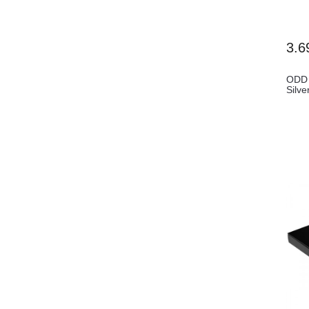
3.6
ODD
Silve