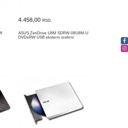
4.458,00
RSD.
RW
ASUS ZenDrive U8M SDRW-08U8M-U
DVD±RW USB eksterni srebrni