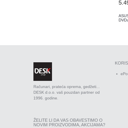
5.4
ASUS
DVD±
KORIS
ePo
Računari, prateća oprema, gedžeti...
DESK d.o.o. vaš pouzdan partner od
1996. godine.
ŽELITE LI DA VAS OBAVESTIMO O
NOVIM PROIZVODIMA, AKCIJAMA?