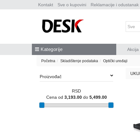
Kontakt
Sve o kupovini
Reklamacije i odustanak
Kategorije
Akcija
Početna
Skladištenje podataka
Optički uređaji
UKU
Proizvođač
RSD
Cena od
3,193.00
do
5,499.00