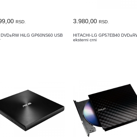
99,00
3.980,00
RSD.
RSD.
 DVD±RW HiLG GP60NS60 USB
HITACHI-LG GP57EB40 DVD±
r
eksterni crni