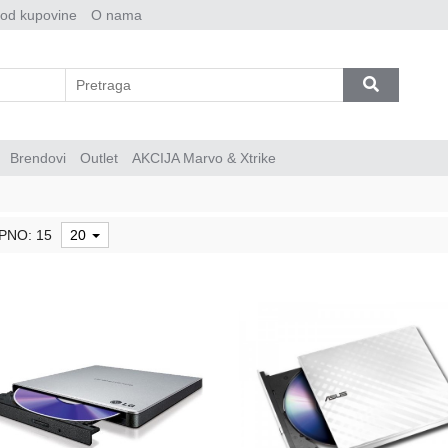
 od kupovine
O nama
Brendovi
Outlet
AKCIJA Marvo & Xtrike
PNO: 15
20