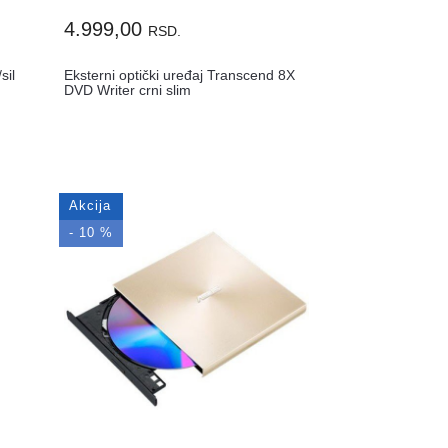
4.999,00
RSD.
il
Eksterni optički uređaj Transcend 8X
DVD Writer crni slim
Akcija
- 10 %