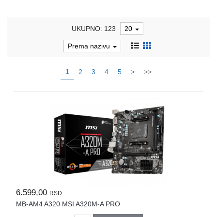
i
tastature
UKUPNO: 123
20
Multimedija
Prema nazivu
Mobilni
telefoni,
1
2
3
4
5
>
>>
satovi
i
oprema
Gaming
oprema
Štampanje
i
skeniranje
Kablovi
i
6.599,00
RSD.
adapteri
MB-AM4 A320 MSI A320M-A PRO