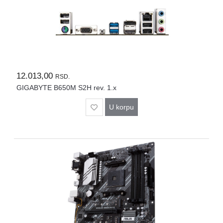
12.013,00
RSD.
GIGABYTE B650M S2H rev. 1.x
U korpu