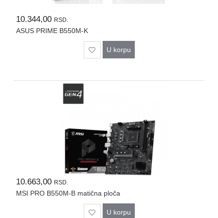
10.344,00
RSD.
ASUS PRIME B550M-K
U korpu
10.663,00
RSD.
MSI PRO B550M-B matična ploča
U korpu