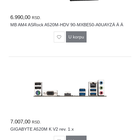
6.990,00
RSD.
MB AM4 ASRock A520M-HDV 90-MXBE50-A0UAYZÂ Â Â
U korpu
7.007,00
RSD.
GIGABYTE A520M K V2 rev. 1.x