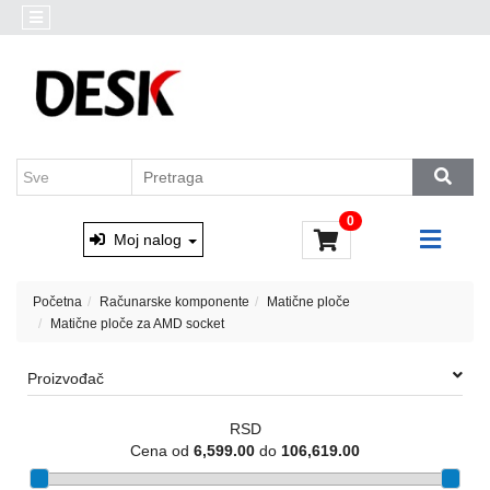
Kategorije
Akcija
Prenosni
Brendovi
računari
Outlet
Desktop
AKCIJA
računari
Marvo
&
Monitori
0
Xtrike
i
Moj nalog
oprema
Računarske
Početna
Računarske komponente
Matične ploče
komponente
Matične ploče za AMD socket
Software
Proizvođač
Skladištenje
RSD
podataka
Cena od
6,599.00
do
106,619.00
Miševi