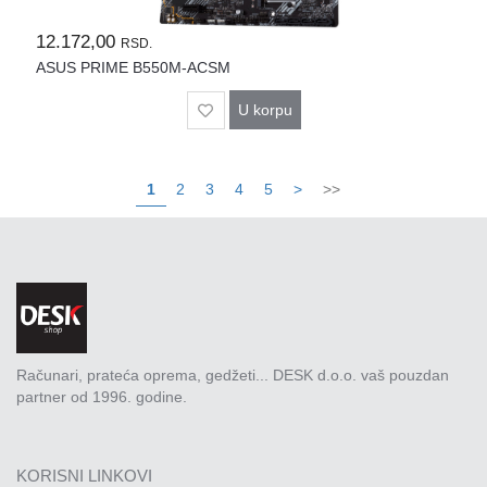
12.172,00
RSD.
ASUS PRIME B550M-ACSM
U korpu
1
2
3
4
5
>
>>
Računari, prateća oprema, gedžeti... DESK d.o.o. vaš pouzdan
partner od 1996. godine.
KORISNI LINKOVI