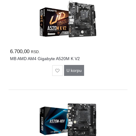
Rasveta
Sport
i
zabava
Zdravlje
6.700,00
DESK
RSD.
STORE
MB AMD AM4 Gigabyte A520M K V2
Pokloni
U korpu