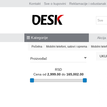
Kontakt
Sve o kupovini
Reklamacije i odustanak
Kategorije
Akcija
Početna
Mobilni telefoni, satovi i oprema
Mobilni tele
UKU
Proizvođač
RSD
Cena od
2,999.00
do
165,002.00