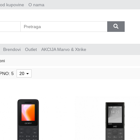
 od kupovine
O nama
Brendovi
Outlet
AKCIJA Marvo & Xtrike
foni
PNO: 5
20