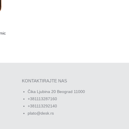
mic
KONTAKTIRAJTE NAS
Čika Ljubina 20 Beograd 11000
+381113287160
+381113292140
plato@desk.rs