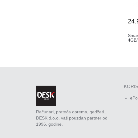
24.
Smar
4GB
KORIS
ePo
Računari, prateća oprema, gedžeti...
DESK d.o.o. vaš pouzdan partner od
1996. godine.