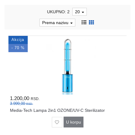
i
tastature
UKUPNO: 2
20
Multimedija
Prema nazivu
Mobilni
telefoni,
Akcija
satovi
- 70 %
i
oprema
Gaming
oprema
Štampanje
i
1.200,00
RSD.
skeniranje
3.999,00
RSD.
Media-Tech Lampa 2in1 OZONE/UV-C Sterilizator
Kablovi
i
U korpu
adapteri