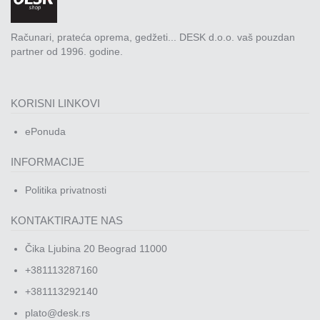
Rasveta
Sport
Računari, prateća oprema, gedžeti... DESK d.o.o. vaš pouzdan
i
partner od 1996. godine.
zabava
Zdravlje
KORISNI LINKOVI
DESK
ePonuda
STORE
INFORMACIJE
Pokloni
Politika privatnosti
KONTAKTIRAJTE NAS
Čika Ljubina 20 Beograd 11000
+381113287160
+381113292140
plato@desk.rs