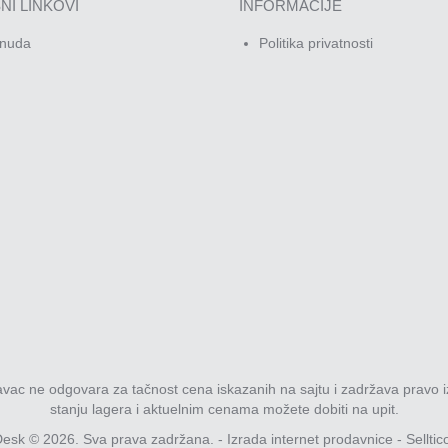
NI LINKOVI
INFORMACIJE
nuda
Politika privatnosti
davac ne odgovara za tačnost cena iskazanih na sajtu i zadržava pravo i
stanju lagera i aktuelnim cenama možete dobiti na upit.
esk © 2026. Sva prava zadržana. -
Izrada internet prodavnice
-
Selltic