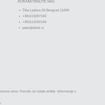
KONTAKTIRAJTE NAS
Čika Ljubina 20 Beograd 11000
+381113287160
+381113292140
plato@desk.rs
zmena cena. Ponudu za ostale artikle, informacije o
o.