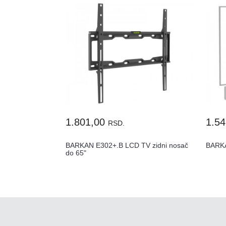
1.801,00
1.5
RSD.
BARKAN E302+.B LCD TV zidni nosač
BARKA
do 65"