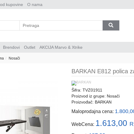
 od kupovine
O nama
Brendovi
Outlet
AKCIJA Marvo & Xtrike
ema
Nosači
BARKAN E812 polica z
Šifra: TVZ01911
Proizvod iz grupe:
Nosači
Proizvođač:
BARKAN
1.800,
Maloprodajna cena:
1.613,00
R
WebCena: