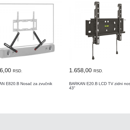
46,00
1.658,00
RSD.
RSD.
N E820.B Nosač za zvučnik
BARKAN E20.B LCD TV zidni no
43"