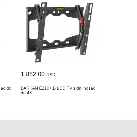
1.882,00
RSD.
sač do
BARKAN E210+.B LCD TV zidni nosač
do 43"