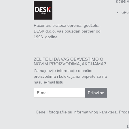
KORIS
ePo
Računari, prateća oprema, gedžeti...
DESK d.o.o. vaš pouzdan partner od
1996. godine.
ŽELITE LI DA VAS OBAVESTIMO O
NOVIM PROIZVODIMA, AKCIJAMA?
Za najnovije informacije o našim
proizvodima i kolekcijama prijavite se na
našu e-mail listu.
Prijavi se
Cene i fotografije su informativnog karaktera. Pro
D