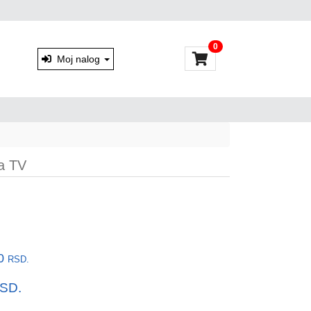
0
Moj nalog
a TV
00
RSD.
SD.