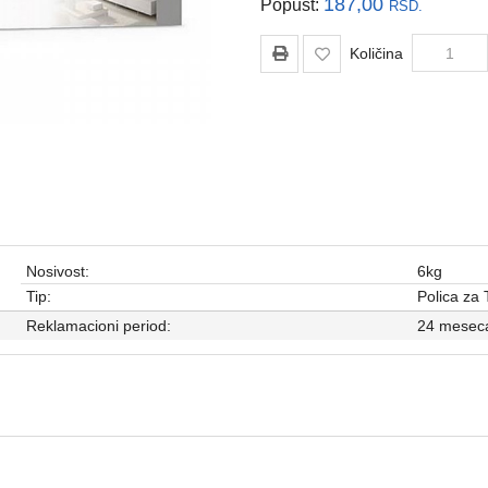
187,00
Popust:
RSD.
Količina
Nosivost:
6kg
Tip:
Polica za
Reklamacioni period:
24 mesec