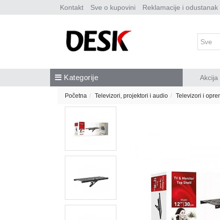
Kontakt
Sve o kupovini
Reklamacije i odustanak
Kategorije
Akcija
Početna
Televizori, projektori i audio
Televizori i opr