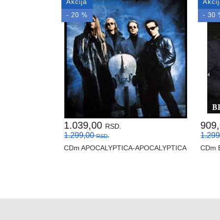
Akcija
Akci
- 20 %
- 30
1.039,00
909
RSD.
1.299,00
1.29
RSD.
CDm APOCALYPTICA-APOCALYPTICA
CDm B