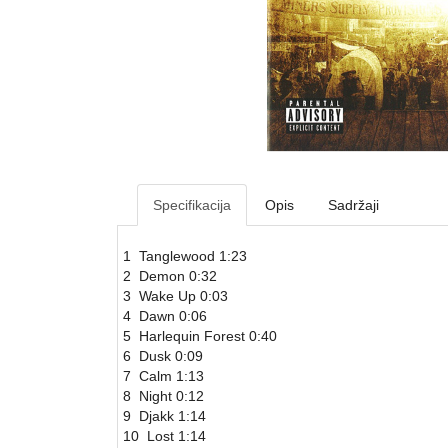
Specifikacija
Opis
Sadržaji
1 Tanglewood 1:23
2 Demon 0:32
3 Wake Up 0:03
4 Dawn 0:06
5 Harlequin Forest 0:40
6 Dusk 0:09
7 Calm 1:13
8 Night 0:12
9 Djakk 1:14
10 Lost 1:14