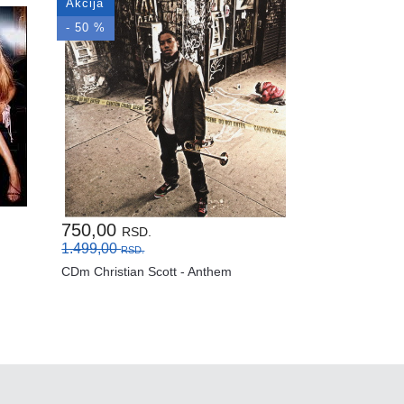
Akcija
- 50 %
750,00
RSD.
1.499,00
RSD.
CDm Christian Scott - Anthem