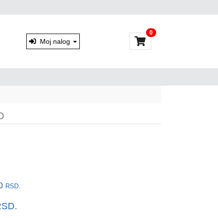
0
Moj nalog
D
00
RSD.
RSD.