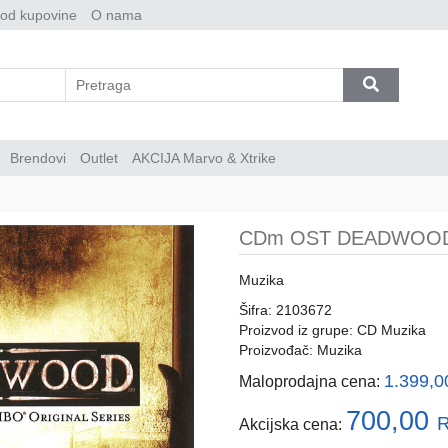
 od kupovine
O nama
Brendovi
Outlet
AKCIJA Marvo & Xtrike
CDm OST DEADWOO
Muzika
Šifra: 2103672
Proizvod iz grupe:
CD Muzika
Proizvođač:
Muzika
1.399,
Maloprodajna cena:
700,00
Akcijska cena: