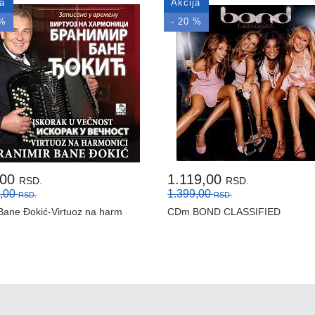
ja
Akcija
 %
- 20 %
,00
1.119,00
RSD.
RSD.
9,00
1.399,00
RSD.
RSD.
ane Đokić-Virtuoz na harm
CDm BOND CLASSIFIED