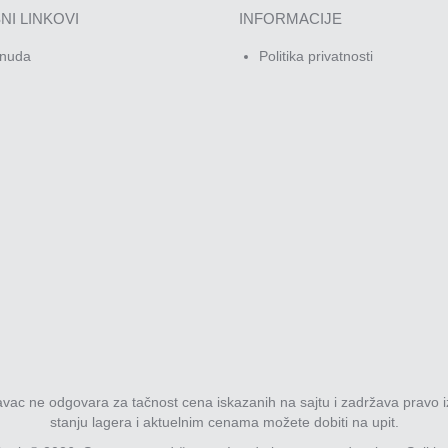
NI LINKOVI
INFORMACIJE
nuda
Politika privatnosti
davac ne odgovara za tačnost cena iskazanih na sajtu i zadržava pravo i
stanju lagera i aktuelnim cenama možete dobiti na upit.