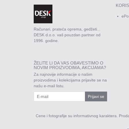
KORIS
ePo
Računari, prateća oprema, gedžeti...
DESK d.o.o. vaš pouzdan partner od
1996. godine.
ŽELITE LI DA VAS OBAVESTIMO O
NOVIM PROIZVODIMA, AKCIJAMA?
Za najnovije informacije o našim
proizvodima i kolekcijama prijavite se na
našu e-mail listu.
Prijavi se
Cene i fotografije su informativnog karaktera. Pro