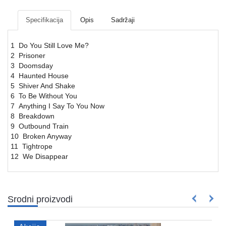
Mrežna
i
Specifikacija
Opis
Sadržaji
sigurnosna
oprema
1 Do You Still Love Me?
2 Prisoner
UPS
3 Doomsday
oprema
4 Haunted House
i
5 Shiver And Shake
baterije
6 To Be Without You
7 Anything I Say To You Now
Serveri
8 Breakdown
i
9 Outbound Train
oprema
10 Broken Anyway
11 Tightrope
Televizori,
12 We Disappear
projektori
i
audio
Srodni proizvodi
Kućni
aparati