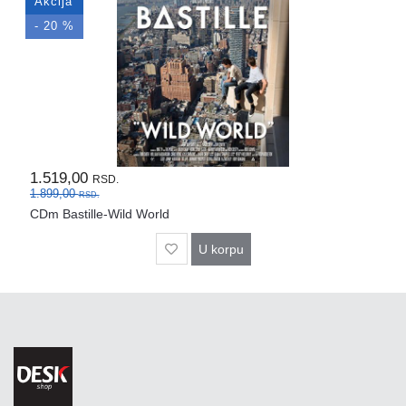
Akcija
Rasveta
- 20 %
Sport
i
zabava
Zdravlje
DESK
STORE
1.519,00
RSD.
1.899,00
RSD.
Pokloni
CDm Bastille-Wild World
U korpu