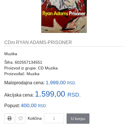
i
tastature
Multimedija
Mobilni
telefoni,
CDm RYAN ADAMS-PRISONER
satovi
i
Muzika
oprema
Šifra: 602557134551
Gaming
Proizvod iz grupe:
CD Muzika
oprema
Proizvođač:
Muzika
1.999,00
Maloprodajna cena:
RSD.
Štampanje
i
1.599,00
RSD.
Akcijska cena:
skeniranje
400,00
Popust:
RSD.
Kablovi
i
Količina
U korpu
adapteri