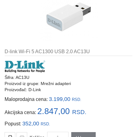
i
tastature
Multimedija
Mobilni
telefoni,
satovi
D-link Wi-Fi 5 AC1300 USB 2.0 AC13U
i
oprema
Gaming
Šifra: AC13U
oprema
Proizvod iz grupe:
Mrežni adapteri
Proizvođač:
D-Link
Štampanje
i
3.199,00
Maloprodajna cena:
RSD.
skeniranje
2.847,00
RSD.
Akcijska cena:
Kablovi
i
352,00
Popust:
RSD.
adapteri