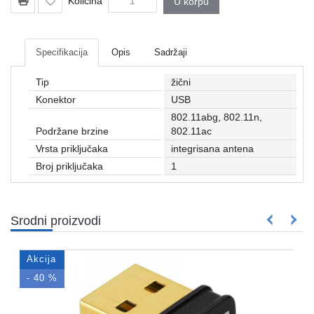
Količina
U korpu
Mrežna
i
sigurnosna
oprema
Specifikacija
Opis
Sadržaji
UPS
Tip
žični
oprema
Konektor
USB
i
802.11abg, 802.11n,
baterije
Podržane brzine
802.11ac
Serveri
Vrsta priključaka
integrisana antena
i
Broj priključaka
1
oprema
Televizori,
projektori
Srodni proizvodi
i
audio
Akcija
Kućni
- 40 %
aparati