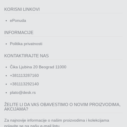
KORISNI LINKOVI
ePonuda
INFORMACIJE
Politika privatnosti
KONTAKTIRAJTE NAS
Čika Ljubina 20 Beograd 11000
+381113287160
+381113292140
plato@desk.rs
ŽELITE LI DA VAS OBAVESTIMO O NOVIM PROIZVODIMA,
AKCIJAMA?
Za najnovije informacije o našim proizvodima i kolekcijama
prijavite se na našu e-mail listu.