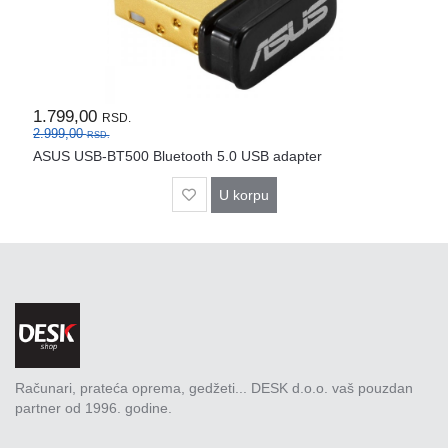
Rasveta
Sport
i
zabava
1.799,00
RSD.
Zdravlje
2.999,00
RSD.
ASUS USB-BT500 Bluetooth 5.0 USB adapter
DESK
STORE
U korpu
Pokloni
Računari, prateća oprema, gedžeti... DESK d.o.o. vaš pouzdan
partner od 1996. godine.