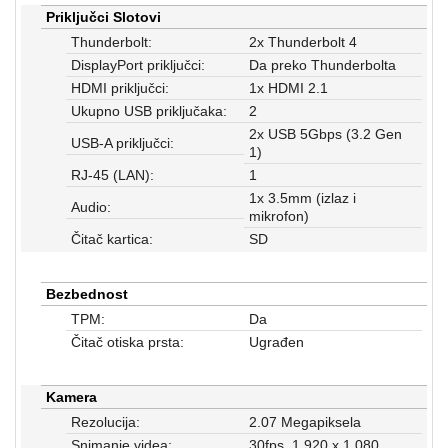
Priključci Slotovi
Thunderbolt:
2x Thunderbolt 4
DisplayPort priključci:
Da preko Thunderbolta
HDMI priključci:
1x HDMI 2.1
Ukupno USB priključaka:
2
2x USB 5Gbps (3.2 Gen
USB-A priključci:
1)
RJ-45 (LAN):
1
1x 3.5mm (izlaz i
Audio:
mikrofon)
Čitač kartica:
SD
Bezbednost
TPM:
Da
Čitač otiska prsta:
Ugrađen
Kamera
Rezolucija:
2.07 Megapiksela
Snimanje videa:
30fps, 1.920 x 1.080