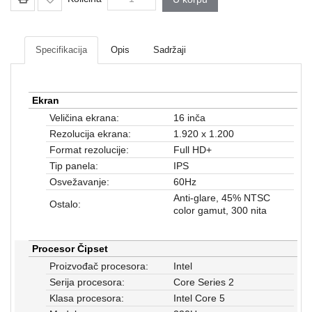
Mrežna
i
sigurnosna
oprema
Specifikacija
Opis
Sadržaji
UPS
oprema
Ekran
i
Veličina ekrana:
16 inča
baterije
Rezolucija ekrana:
1.920 x 1.200
Serveri
Format rezolucije:
Full HD+
i
Tip panela:
IPS
oprema
Osvežavanje:
60Hz
Anti-glare, 45% NTSC
Televizori,
Ostalo:
color gamut, 300 nita
projektori
i
audio
Procesor Čipset
Proizvođač procesora:
Intel
Kućni
Serija procesora:
Core Series 2
aparati
Klasa procesora:
Intel Core 5