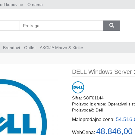
 od kupovine
O nama
Brendovi
Outlet
AKCIJA Marvo & Xtrike
DELL Windows Server 
Šifra: SOF01144
Proizvod iz grupe:
Operativni sis
Proizvođač:
Dell
54.516
Maloprodajna cena:
48.846,00
WebCena: