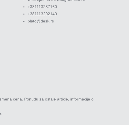
+381113287160
+381113292140
plato@desk.rs
zmena cena. Ponudu za ostale artikle, informacije o
o.