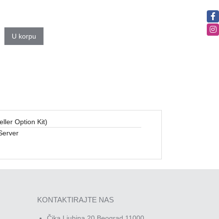
U korpu
ler Option Kit)
Server
KONTAKTIRAJTE NAS
Čika Ljubina 20 Beograd 11000