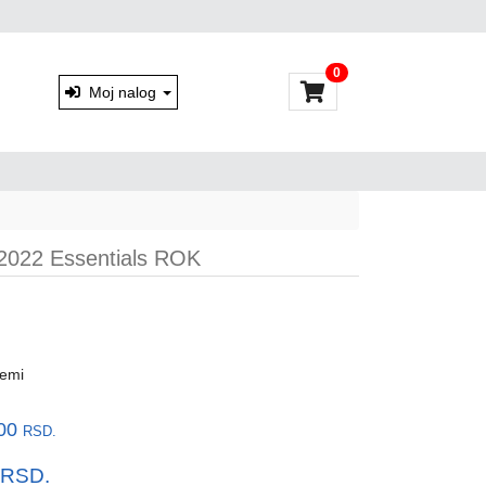
0
Moj nalog
2022 Essentials ROK
temi
,00
RSD.
RSD.