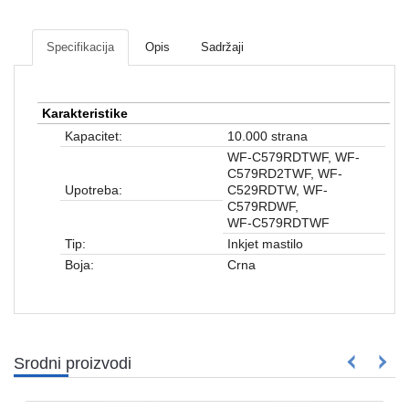
Mrežna
i
sigurnosna
Specifikacija
Opis
Sadržaji
oprema
UPS
Karakteristike
oprema
Kapacitet:
10.000 strana
i
baterije
WF-C579RDTWF, WF-
C579RD2TWF, WF-
Upotreba:
C529RDTW, WF-
Serveri
C579RDWF,
i
WF‑C579RDTWF
oprema
Tip:
Inkjet mastilo
Boja:
Crna
Televizori,
projektori
i
audio
Kućni
Srodni proizvodi
aparati