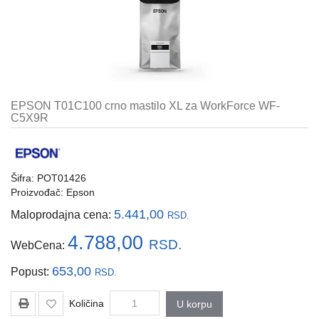
i
tastature
Multimedija
Mobilni
telefoni,
EPSON T01C100 crno mastilo XL za WorkForce WF-
satovi
C5X9R
i
oprema
Gaming
Šifra: POT01426
oprema
Proizvođač:
Epson
Štampanje
5.441,00
Maloprodajna cena:
RSD.
i
4.788,00
skeniranje
RSD.
WebCena:
Kablovi
653,00
Popust:
RSD.
i
adapteri
Količina
U korpu