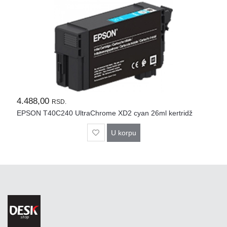
Rasveta
Sport
i
zabava
Zdravlje
DESK
STORE
4.488,00
RSD.
EPSON T40C240 UltraChrome XD2 cyan 26ml kertridž
Pokloni
U korpu