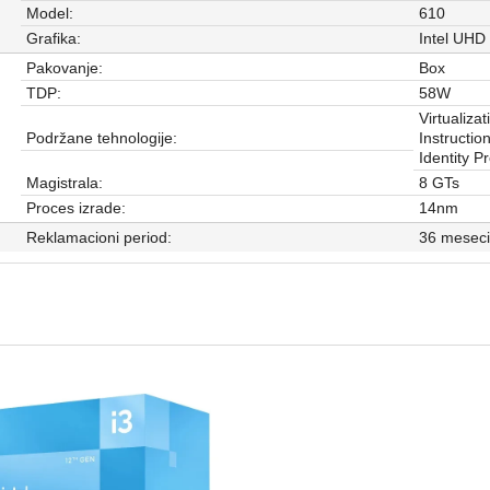
Model:
610
Grafika:
Intel UHD
Pakovanje:
Box
TDP:
58W
Virtualiza
Podržane tehnologije:
Instructi
Identity P
Magistrala:
8 GTs
Proces izrade:
14nm
Reklamacioni period:
36 meseci