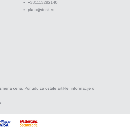
+381113292140
plato@desk.rs
zmena cena. Ponudu za ostale artikle, informacije o
o.