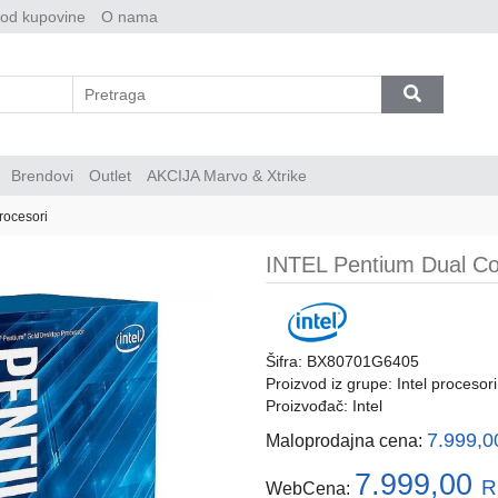
 od kupovine
O nama
Brendovi
Outlet
AKCIJA Marvo & Xtrike
procesori
INTEL Pentium Dual C
Šifra: BX80701G6405
Proizvod iz grupe:
Intel procesori
Proizvođač:
Intel
7.999,
Maloprodajna cena:
7.999,00
R
WebCena: