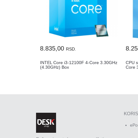
8.835,00
8.2
RSD.
INTEL Core i3-12100F 4-Core 3.30GHz
CPU s
(4.30GHz) Box
Core 
KORIS
ePo