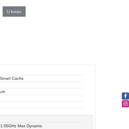
U korpu
 Smart Cache
ium
 1.05GHz Max Dynamic