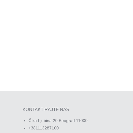
KONTAKTIRAJTE NAS
Čika Ljubina 20 Beograd 11000
+381113287160