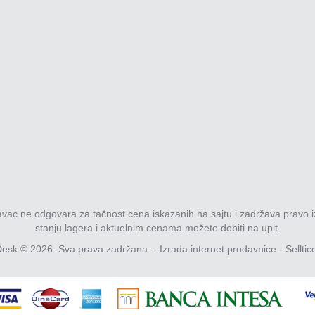
davac ne odgovara za tačnost cena iskazanih na sajtu i zadržava pravo i
stanju lagera i aktuelnim cenama možete dobiti na upit.
esk © 2026. Sva prava zadržana. -
Izrada internet prodavnice
-
Selltic