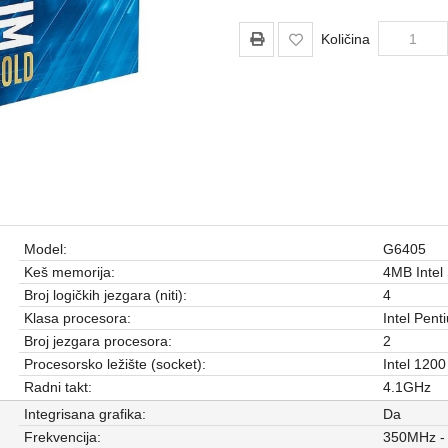
Količina
Model:
G6405
Keš memorija:
4MB Intel
Broj logičkih jezgara (niti):
4
Klasa procesora:
Intel Pent
Broj jezgara procesora:
2
Procesorsko ležište (socket):
Intel 1200
Radni takt:
4.1GHz
Integrisana grafika:
Da
Frekvencija:
350MHz -