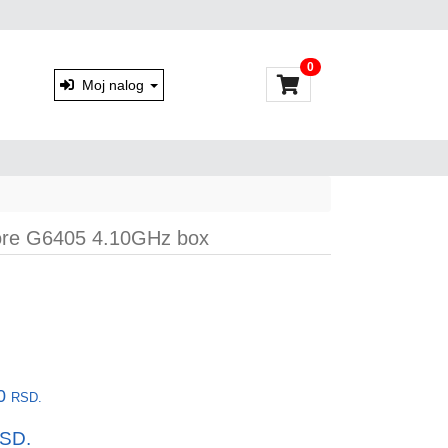
0
Moj nalog
ore G6405 4.10GHz box
00
RSD.
SD.