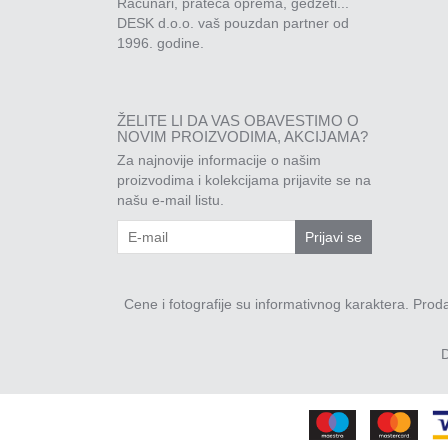
Računari, prateća oprema, gedžeti...
DESK d.o.o. vaš pouzdan partner od
1996. godine.
ŽELITE LI DA VAS OBAVESTIMO O
NOVIM PROIZVODIMA, AKCIJAMA?
Za najnovije informacije o našim
proizvodima i kolekcijama prijavite se na
našu e-mail listu.
Prijavi se
Cene i fotografije su informativnog karaktera. Pro
D