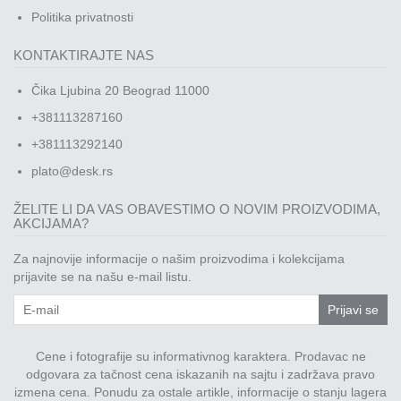
Politika privatnosti
KONTAKTIRAJTE NAS
Čika Ljubina 20 Beograd 11000
+381113287160
+381113292140
plato@desk.rs
ŽELITE LI DA VAS OBAVESTIMO O NOVIM PROIZVODIMA,
AKCIJAMA?
Za najnovije informacije o našim proizvodima i kolekcijama
prijavite se na našu e-mail listu.
Prijavi se
Cene i fotografije su informativnog karaktera. Prodavac ne
odgovara za tačnost cena iskazanih na sajtu i zadržava pravo
izmena cena. Ponudu za ostale artikle, informacije o stanju lagera