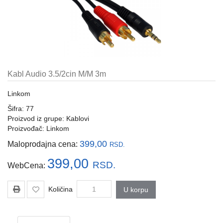
i
tastature
Multimedija
Mobilni
telefoni,
Kabl Audio 3.5/2cin M/M 3m
satovi
i
Linkom
oprema
Šifra: 77
Gaming
Proizvod iz grupe:
Kablovi
oprema
Proizvođač:
Linkom
399,00
Maloprodajna cena:
RSD.
Štampanje
i
399,00
RSD.
WebCena:
skeniranje
Kablovi
Količina
U korpu
i
adapteri