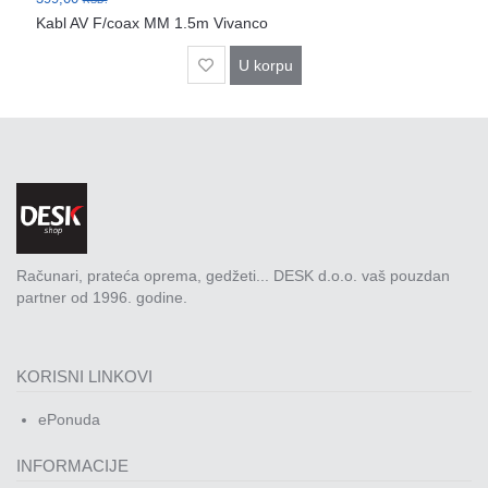
Rasveta
Kabl AV F/coax MM 1.5m Vivanco
Sport
U korpu
i
zabava
Zdravlje
DESK
STORE
Pokloni
Računari, prateća oprema, gedžeti... DESK d.o.o. vaš pouzdan
partner od 1996. godine.
KORISNI LINKOVI
ePonuda
INFORMACIJE