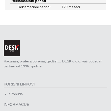
Reklamacioni period
Rasveta
Reklamacioni period:
120 meseci
Sport
i
zabava
Zdravlje
DESK
STORE
Pokloni
Računari, prateća oprema, gedžeti... DESK d.o.o. vaš pouzdan
partner od 1996. godine.
KORISNI LINKOVI
ePonuda
INFORMACIJE