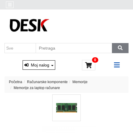
Kategorije
Akcija
Prenosni
Brendovi
računari
Outlet
Desktop
AKCIJA
računari
Marvo
&
Monitori
0
Xtrike
i
Moj nalog
oprema
Računarske
Početna
Računarske komponente
Memorije
komponente
Memorije za laptop računare
Software
Skladištenje
podataka
Miševi