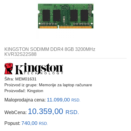
i
tastature
Multimedija
Mobilni
telefoni,
satovi
KINGSTON SODIMM DDR4 8GB 3200MHz
i
KVR32S22S88
oprema
Gaming
oprema
Šifra: MEM01631
Proizvod iz grupe:
Memorije za laptop računare
Štampanje
Proizvođač:
Kingston
i
skeniranje
11.099,00
Maloprodajna cena:
RSD.
10.359,00
Kablovi
RSD.
WebCena:
i
adapteri
740,00
Popust:
RSD.