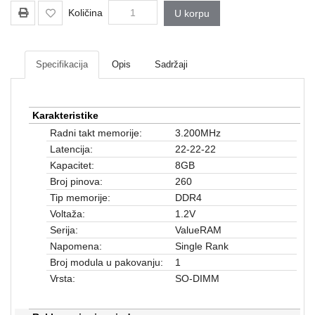
Mrežna
Količina
U korpu
i
sigurnosna
oprema
Specifikacija
Opis
Sadržaji
UPS
oprema
i
Karakteristike
baterije
Radni takt memorije:
3.200MHz
Serveri
Latencija:
22-22-22
i
Kapacitet:
8GB
oprema
Broj pinova:
260
Tip memorije:
DDR4
Televizori,
Voltaža:
1.2V
projektori
Serija:
ValueRAM
i
Napomena:
Single Rank
audio
Broj modula u pakovanju:
1
Kućni
Vrsta:
SO-DIMM
aparati