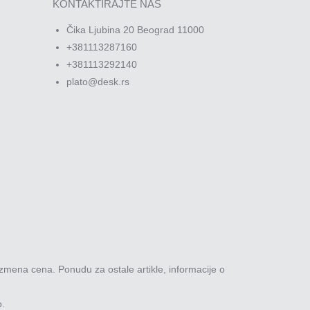
KONTAKTIRAJTE NAS
Čika Ljubina 20 Beograd 11000
+381113287160
+381113292140
plato@desk.rs
zmena cena. Ponudu za ostale artikle, informacije o
o.