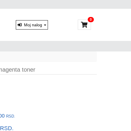
0
Moj nalog
genta toner
,00
RSD.
RSD.