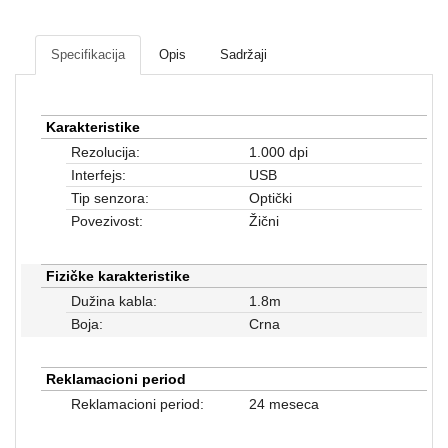
Mrežna
i
sigurnosna
Specifikacija
Opis
Sadržaji
oprema
UPS
Karakteristike
oprema
i
Rezolucija:
1.000 dpi
baterije
Interfejs:
USB
Tip senzora:
Optički
Serveri
Povezivost:
Žični
i
oprema
Fizičke karakteristike
Televizori,
Dužina kabla:
1.8m
projektori
Boja:
Crna
i
audio
Reklamacioni period
Kućni
Reklamacioni period:
24 meseca
aparati