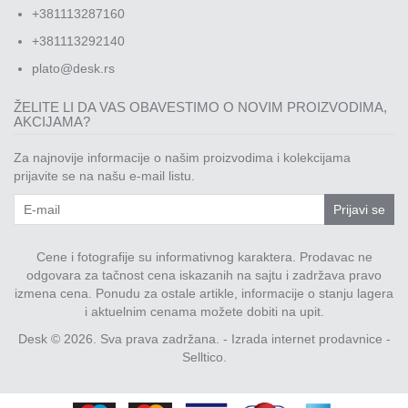
+381113287160
+381113292140
plato@desk.rs
ŽELITE LI DA VAS OBAVESTIMO O NOVIM PROIZVODIMA,
AKCIJAMA?
Za najnovije informacije o našim proizvodima i kolekcijama
prijavite se na našu e-mail listu.
Prijavi se
Cene i fotografije su informativnog karaktera. Prodavac ne
odgovara za tačnost cena iskazanih na sajtu i zadržava pravo
izmena cena. Ponudu za ostale artikle, informacije o stanju lagera
i aktuelnim cenama možete dobiti na upit.
Desk © 2026. Sva prava zadržana. -
Izrada internet prodavnice
-
Selltico.