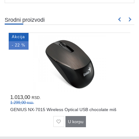
Rasveta
Sport
Srodni proizvodi
i
zabava
Akcija
Zdravlje
- 22 %
DESK
STORE
Pokloni
1.013,00
RSD.
1.299,00
RSD.
GENIUS NX-7015 Wireless Optical USB chocolate miš
U korpu