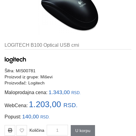
i
tastature
Multimedija
Mobilni
telefoni,
LOGITECH B100 Optical USB crni
satovi
i
oprema
Šifra: MIS00781
Gaming
Proizvod iz grupe:
Miševi
oprema
Proizvođač:
Logitech
Štampanje
1.343,00
Maloprodajna cena:
RSD.
i
skeniranje
1.203,00
RSD.
WebCena:
Kablovi
140,00
Popust:
RSD.
i
adapteri
Količina
U korpu