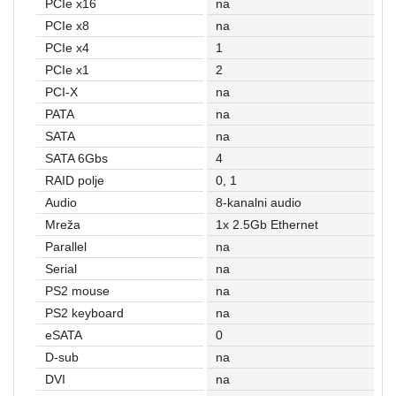
PCIe x16
na
Rasveta
PCIe x8
na
Sport
PCIe x4
1
i
PCIe x1
2
zabava
PCI-X
na
Zdravlje
PATA
na
SATA
na
DESK
SATA 6Gbs
4
STORE
RAID polje
0, 1
Audio
8-kanalni audio
Pokloni
Mreža
1x 2.5Gb Ethernet
Parallel
na
Serial
na
PS2 mouse
na
PS2 keyboard
na
eSATA
0
D-sub
na
DVI
na