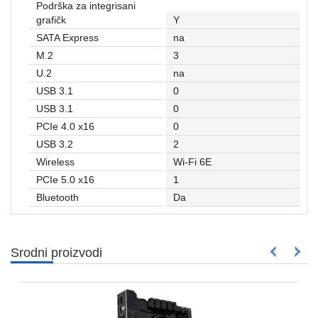
Podrška za integrisani
grafičk
Y
SATA Express
na
M.2
3
U.2
na
USB 3.1
0
USB 3.1
0
PCIe 4.0 x16
0
USB 3.2
2
Wireless
Wi-Fi 6E
PCIe 5.0 x16
1
Bluetooth
Da
Srodni proizvodi