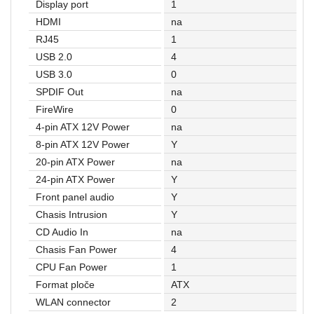
Display port
1
HDMI
na
RJ45
1
USB 2.0
4
USB 3.0
0
SPDIF Out
na
FireWire
0
4-pin ATX 12V Power
na
8-pin ATX 12V Power
Y
20-pin ATX Power
na
24-pin ATX Power
Y
Front panel audio
Y
Chasis Intrusion
Y
CD Audio In
na
Chasis Fan Power
4
CPU Fan Power
1
Format ploče
ATX
WLAN connector
2