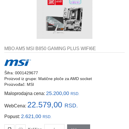
i
tastature
Multimedija
Mobilni
telefoni,
satovi
MBO AM5 MSI B850 GAMING PLUS WIFI6E
i
oprema
Gaming
Šifra: 0001429677
oprema
Proizvod iz grupe:
Matične ploče za AMD socket
Proizvođač:
MSI
Štampanje
i
25.200,00
Maloprodajna cena:
RSD.
skeniranje
22.579,00
RSD.
WebCena:
Kablovi
i
2.621,00
Popust:
RSD.
adapteri