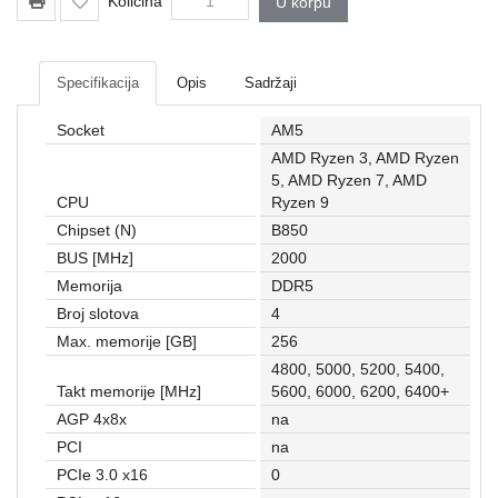
Količina
U korpu
Mrežna
i
sigurnosna
oprema
Specifikacija
Opis
Sadržaji
UPS
Socket
AM5
oprema
AMD Ryzen 3, AMD Ryzen
i
5, AMD Ryzen 7, AMD
baterije
CPU
Ryzen 9
Chipset (N)
B850
Serveri
i
BUS [MHz]
2000
oprema
Memorija
DDR5
Broj slotova
4
Televizori,
Max. memorije [GB]
256
projektori
4800, 5000, 5200, 5400,
i
Takt memorije [MHz]
5600, 6000, 6200, 6400+
audio
AGP 4x8x
na
Kućni
PCI
na
aparati
PCIe 3.0 x16
0