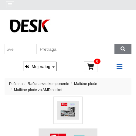
Kategorije
Akcija
Prenosni
Brendovi
računari
Outlet
Desktop
AKCIJA
računari
Marvo
&
Monitori
0
Xtrike
i
Moj nalog
oprema
Računarske
Početna
Računarske komponente
Matične ploče
komponente
Matične ploče za AMD socket
Software
Skladištenje
podataka
Miševi