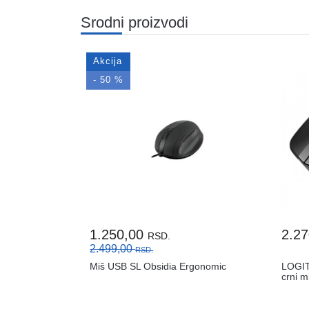
Srodni proizvodi
Akcija
- 50 %
1.250,00
2.2
RSD.
2.499,00
RSD.
Miš USB SL Obsidia Ergonomic
LOGIT
crni m