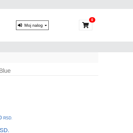
0
Moj nalog
Blue
00
RSD.
SD.