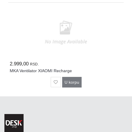
Rasveta
Sport
i
zabava
Zdravlje
DESK
STORE
2.999,00
RSD.
Pokloni
MKA Ventilator XIAOMI Recharge
U korpu