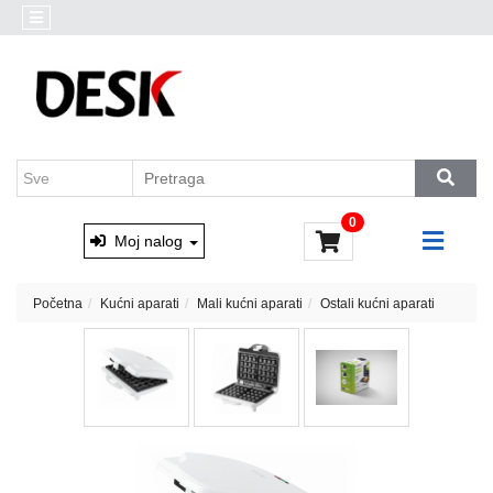
Kategorije
Akcija
Prenosni
Brendovi
računari
Outlet
Desktop
AKCIJA
računari
Marvo
&
Monitori
0
Xtrike
i
Moj nalog
oprema
Računarske
Početna
Kućni aparati
Mali kućni aparati
Ostali kućni aparati
komponente
Software
Skladištenje
podataka
Miševi