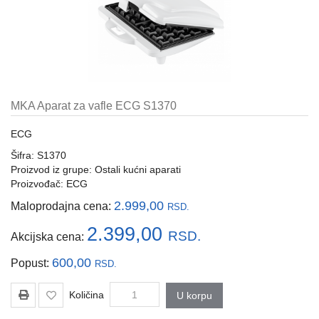
i
tastature
Multimedija
Mobilni
telefoni,
MKA Aparat za vafle ECG S1370
satovi
i
ECG
oprema
Šifra: S1370
Gaming
Proizvod iz grupe:
Ostali kućni aparati
oprema
Proizvođač:
ECG
2.999,00
Maloprodajna cena:
RSD.
Štampanje
i
2.399,00
RSD.
Akcijska cena:
skeniranje
600,00
Popust:
RSD.
Kablovi
i
Količina
U korpu
adapteri