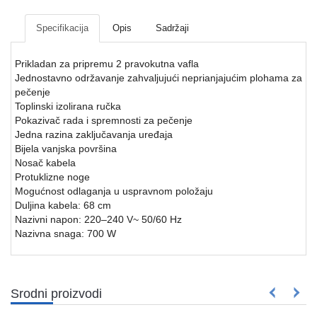
Mrežna
i
Specifikacija
Opis
Sadržaji
sigurnosna
oprema
Prikladan za pripremu 2 pravokutna vafla
Jednostavno održavanje zahvaljujući neprianjajućim plohama za
UPS
pečenje
oprema
Toplinski izolirana ručka
i
Pokazivač rada i spremnosti za pečenje
baterije
Jedna razina zaključavanja uređaja
Bijela vanjska površina
Serveri
Nosač kabela
i
Protuklizne noge
oprema
Mogućnost odlaganja u uspravnom položaju
Duljina kabela: 68 cm
Televizori,
Nazivni napon: 220–240 V~ 50/60 Hz
projektori
Nazivna snaga: 700 W
i
audio
Kućni
Srodni proizvodi
aparati