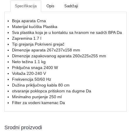
Mrežna
Specifikacija
Opis
Sadržaji
i
sigurnosna
oprema
Boja aparata Crna
Materijal kućišta Plastika
UPS
Sva plastika koja je u kontaktu sa hranom ne sadrži BPA Da
oprema
Zapremina 1.7 l
i
Tip grejanja Pokriveni grejač
baterije
Dimenzije aparata 267x237x158 mm
Dimenzije zapakovanog aparata 260x225x255 mm
Neto težina 1.1 kg
Serveri
Priključna snaga 2400 W
i
Voltaža 220-240 V
oprema
Frekvencija 50/60 Hz
Dužina priključnog kabla 80 cm
Televizori,
otvaranje poklopca pritiskom na dugme Da
projektori
Minimalno punjenje 250 ml
i
Filter za vodeni kamenac Da
audio
Kućni
aparati
Srodni proizvodi