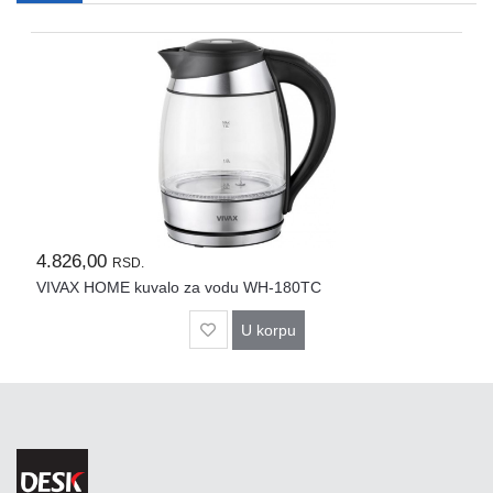
Rasveta
Sport
i
zabava
Zdravlje
DESK
STORE
Pokloni
4.826,00
RSD.
VIVAX HOME kuvalo za vodu WH-180TC
U korpu