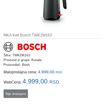
i
tastature
Multimedija
Mobilni
telefoni,
MKA Ketl Bosch TWK2M163
satovi
i
oprema
Šifra: TWK2M163
Gaming
Proizvod iz grupe:
Kuvala
oprema
Proizvođač:
Bosh
Štampanje
4.999,00
Maloprodajna cena:
RSD.
i
skeniranje
4.999,00
RSD.
WebCena:
Kablovi
Nije dostupno
i
adapteri