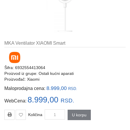
i
tastature
Multimedija
Mobilni
telefoni,
MKA Ventilator XIAOMI Smart
satovi
i
oprema
Šifra: 6932554413064
Gaming
Proizvod iz grupe:
Ostali kućni aparati
oprema
Proizvođač:
Xiaomi
Štampanje
8.999,00
Maloprodajna cena:
RSD.
i
skeniranje
8.999,00
RSD.
WebCena:
Kablovi
Količina
U korpu
i
adapteri