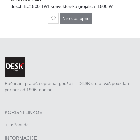
Rasveta
Bosch EC1500-1WI Konvektorska grejalica, 1500 W
Sport
Nije dostupno
i
zabava
Zdravlje
DESK
STORE
Pokloni
Računari, prateća oprema, gedžeti... DESK d.o.o. vaš pouzdan
partner od 1996. godine.
KORISNI LINKOVI
ePonuda
INFORMACIJE