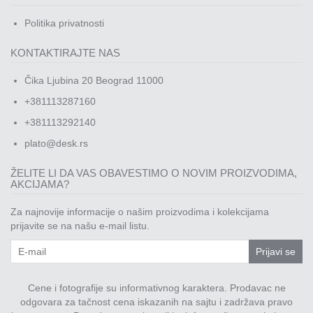
Politika privatnosti
KONTAKTIRAJTE NAS
Čika Ljubina 20 Beograd 11000
+381113287160
+381113292140
plato@desk.rs
ŽELITE LI DA VAS OBAVESTIMO O NOVIM PROIZVODIMA,
AKCIJAMA?
Za najnovije informacije o našim proizvodima i kolekcijama
prijavite se na našu e-mail listu.
Prijavi se
Cene i fotografije su informativnog karaktera. Prodavac ne
odgovara za tačnost cena iskazanih na sajtu i zadržava pravo