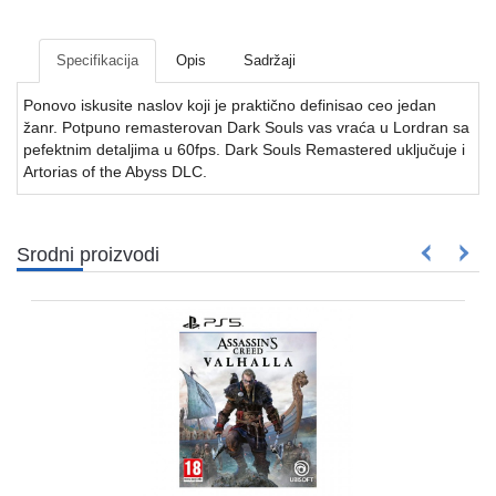
Mrežna
i
sigurnosna
Specifikacija
Opis
Sadržaji
oprema
Ponovo iskusite naslov koji je praktično definisao ceo jedan
UPS
žanr. Potpuno remasterovan Dark Souls vas vraća u Lordran sa
oprema
pefektnim detaljima u 60fps. Dark Souls Remastered uključuje i
i
Artorias of the Abyss DLC.
baterije
Serveri
Srodni proizvodi
i
oprema
Televizori,
projektori
i
audio
Kućni
aparati