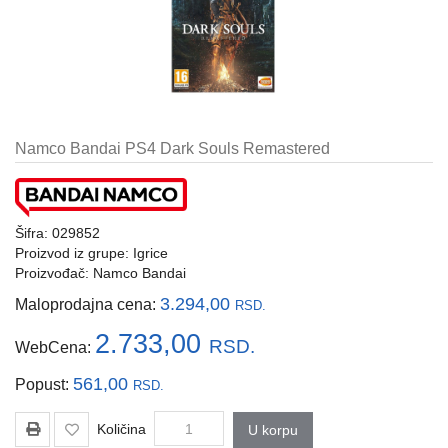
i
tastature
Multimedija
Mobilni
telefoni,
Namco Bandai PS4 Dark Souls Remastered
satovi
i
oprema
Šifra: 029852
Gaming
Proizvod iz grupe:
Igrice
oprema
Proizvođač:
Namco Bandai
Štampanje
3.294,00
Maloprodajna cena:
RSD.
i
skeniranje
2.733,00
RSD.
WebCena:
Kablovi
561,00
Popust:
RSD.
i
adapteri
Količina
U korpu