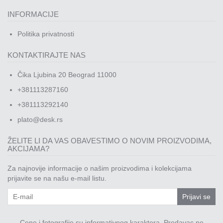
INFORMACIJE
Politika privatnosti
KONTAKTIRAJTE NAS
Čika Ljubina 20 Beograd 11000
+381113287160
+381113292140
plato@desk.rs
ŽELITE LI DA VAS OBAVESTIMO O NOVIM PROIZVODIMA,
AKCIJAMA?
Za najnovije informacije o našim proizvodima i kolekcijama
prijavite se na našu e-mail listu.
Prijavi se
Cene i fotografije su informativnog karaktera. Prodavac ne