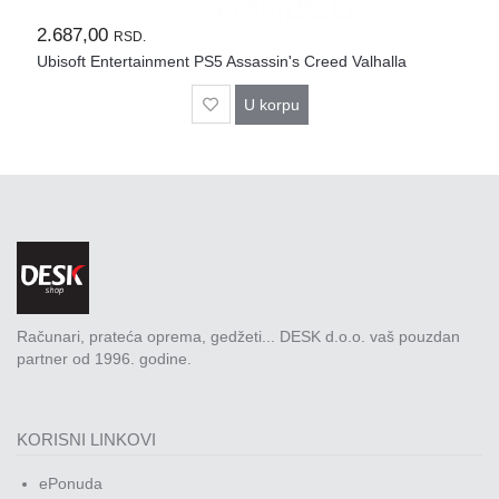
Rasveta
2.687,00
RSD.
Sport
Ubisoft Entertainment PS5 Assassin's Creed Valhalla
i
zabava
U korpu
Zdravlje
DESK
STORE
Pokloni
Računari, prateća oprema, gedžeti... DESK d.o.o. vaš pouzdan
partner od 1996. godine.
KORISNI LINKOVI
ePonuda