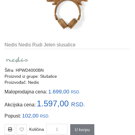
i
tastature
Multimedija
Mobilni
telefoni,
Nedis Nedis Rudi Jelen slusalice
satovi
i
oprema
Šifra: HPWD4000BN
Gaming
Proizvod iz grupe:
Slušalice
oprema
Proizvođač:
Nedis
Štampanje
1.699,00
Maloprodajna cena:
RSD.
i
skeniranje
1.597,00
RSD.
Akcijska cena:
Kablovi
102,00
Popust:
RSD.
i
adapteri
Količina
U korpu