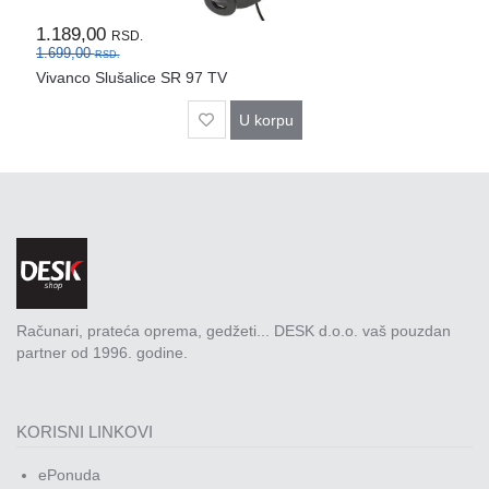
Rasveta
1.189,00
RSD.
Sport
1.699,00
RSD.
i
Vivanco Slušalice SR 97 TV
zabava
U korpu
Zdravlje
DESK
STORE
Pokloni
Računari, prateća oprema, gedžeti... DESK d.o.o. vaš pouzdan
partner od 1996. godine.
KORISNI LINKOVI
ePonuda