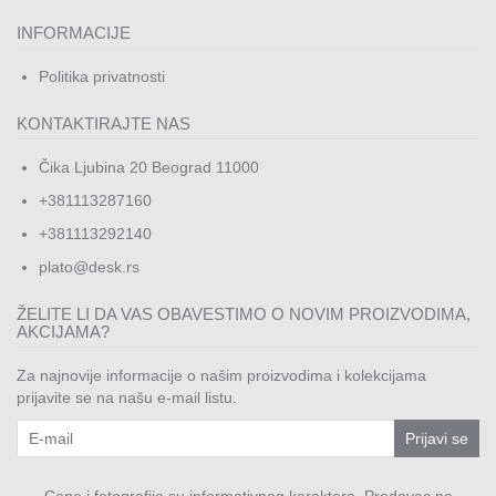
INFORMACIJE
Politika privatnosti
KONTAKTIRAJTE NAS
Čika Ljubina 20 Beograd 11000
+381113287160
+381113292140
plato@desk.rs
ŽELITE LI DA VAS OBAVESTIMO O NOVIM PROIZVODIMA,
AKCIJAMA?
Za najnovije informacije o našim proizvodima i kolekcijama
prijavite se na našu e-mail listu.
Prijavi se
Cene i fotografije su informativnog karaktera. Prodavac ne