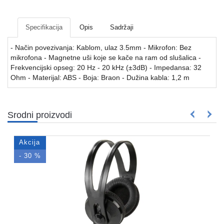
Mrežna
i
sigurnosna
Specifikacija
Opis
Sadržaji
oprema
- Način povezivanja: Kablom, ulaz 3.5mm - Mikrofon: Bez
UPS
mikrofona - Magnetne uši koje se kače na ram od slušalica -
oprema
Frekvencijski opseg: 20 Hz - 20 kHz (±3dB) - Impedansa: 32
i
Ohm - Materijal: ABS - Boja: Braon - Dužina kabla: 1,2 m
baterije
Serveri
Srodni proizvodi
i
oprema
Akcija
Televizori,
projektori
- 30 %
i
audio
Kućni
aparati