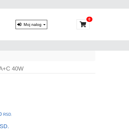
0
Moj nalog
 A+C 40W
00
RSD.
SD.