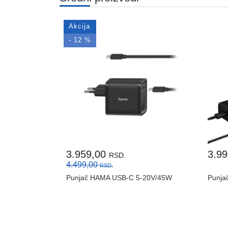
Akcija
- 12 %
3.959,00
3.9
RSD.
4.499,00
RSD.
Punjač HAMA USB-C 5-20V/45W
Punja