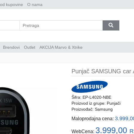
 od kupovine
O nama
Brendovi
Outlet
AKCIJA Marvo & Xtrike
Punjač SAMSUNG car
Šifra: EP-L4020-NBE
Proizvod iz grupe:
Punjači
Proizvođač:
Samsung
3.999,
Maloprodajna cena:
3.999,00
R
WebCena: