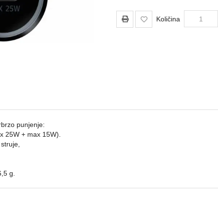
Količina
brzo punjenje:
ax 25W + max 15W).
struje,
,5 g.