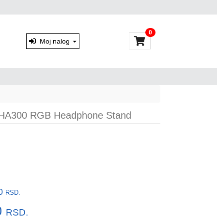
0
Moj nalog
 HA300 RGB Headphone Stand
00
RSD.
0
RSD.