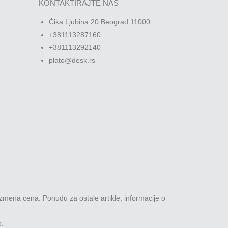
KONTAKTIRAJTE NAS
Čika Ljubina 20 Beograd 11000
+381113287160
+381113292140
plato@desk.rs
zmena cena. Ponudu za ostale artikle, informacije o
o.