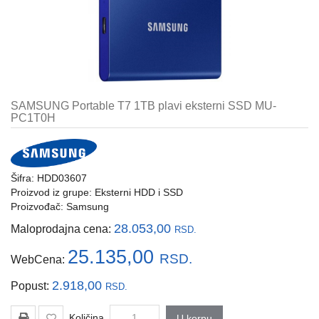
i
tastature
Multimedija
Mobilni
telefoni,
SAMSUNG Portable T7 1TB plavi eksterni SSD MU-
satovi
PC1T0H
i
oprema
Gaming
Šifra: HDD03607
oprema
Proizvod iz grupe:
Eksterni HDD i SSD
Proizvođač:
Samsung
Štampanje
i
28.053,00
Maloprodajna cena:
RSD.
skeniranje
25.135,00
RSD.
WebCena:
Kablovi
i
2.918,00
Popust:
RSD.
adapteri
Količina
U korpu