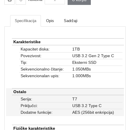
Mrežna
i
sigurnosna
oprema
Specifikacija
Opis
Sadržaji
UPS
oprema
Karakteristike
i
Kapacitet diska:
1TB
baterije
Povezivost:
USB 3.2 Gen 2 Type C
Serveri
Tip:
Eksterni SSD
i
Sekvencionalno čitanje:
1.050MBs
oprema
Sekvencionalan upis:
1.000MBs
Televizori,
projektori
Ostalo
i
Serija:
T7
audio
Priključci:
USB 3.2 Type C
Dodatne funkcije:
AES (256bit enkripcija)
Kućni
aparati
Fizičke karakteristike