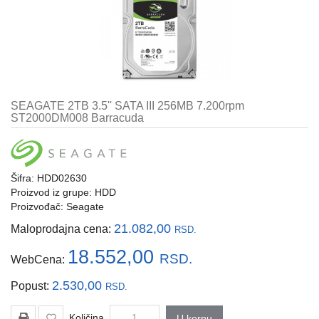
i
tastature
Multimedija
Mobilni
telefoni,
SEAGATE 2TB 3.5'' SATA III 256MB 7.200rpm
satovi
ST2000DM008 Barracuda
i
oprema
Gaming
Šifra: HDD02630
oprema
Proizvod iz grupe:
HDD
Proizvođač:
Seagate
Štampanje
i
21.082,00
Maloprodajna cena:
RSD.
skeniranje
18.552,00
RSD.
WebCena:
Kablovi
i
2.530,00
Popust:
RSD.
adapteri
Količina
U korpu