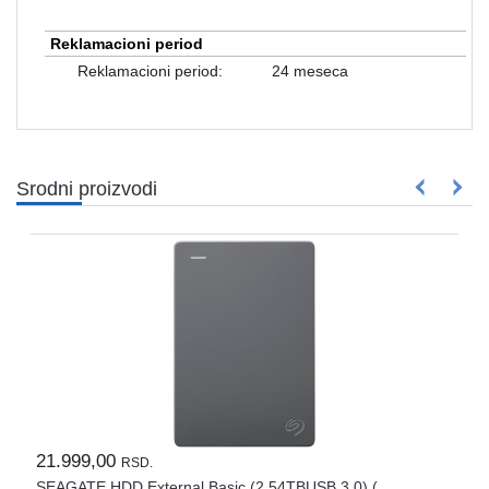
Rasveta
Reklamacioni period
Sport
Reklamacioni period:
24 meseca
i
zabava
Zdravlje
DESK
Srodni proizvodi
STORE
Pokloni
21.999,00
RSD.
SEAGATE HDD External Basic (2.54TBUSB 3.0) (