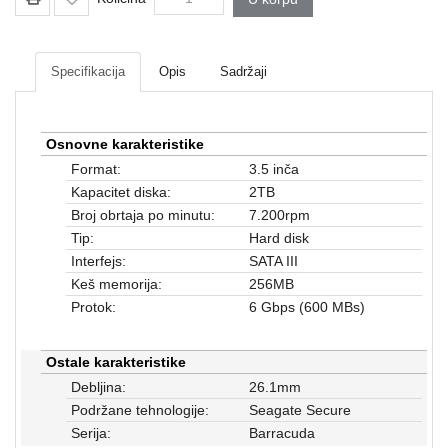
Mrežna
i
sigurnosna
oprema
Specifikacija
Opis
Sadržaji
UPS
oprema
Osnovne karakteristike
i
Format:
3.5 inča
baterije
Kapacitet diska:
2TB
Serveri
Broj obrtaja po minutu:
7.200rpm
i
Tip:
Hard disk
oprema
Interfejs:
SATA III
Keš memorija:
256MB
Televizori,
Protok:
6 Gbps (600 MBs)
projektori
i
audio
Ostale karakteristike
Debljina:
26.1mm
Kućni
Podržane tehnologije:
Seagate Secure
aparati
Serija:
Barracuda