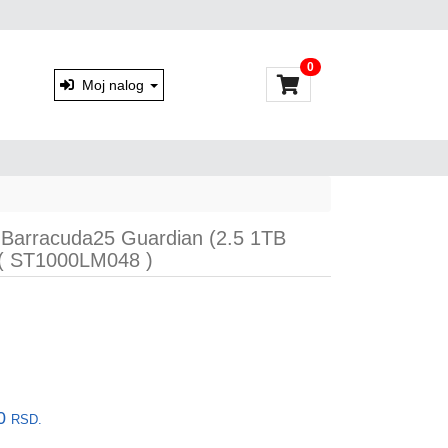
0
Moj nalog
arracuda25 Guardian (2.5 1TB
( ST1000LM048 )
00
RSD.