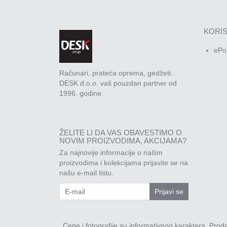
KORIS
ePo
Računari, prateća oprema, gedžeti...
DESK d.o.o. vaš pouzdan partner od
1996. godine.
ŽELITE LI DA VAS OBAVESTIMO O
NOVIM PROIZVODIMA, AKCIJAMA?
Za najnovije informacije o našim
proizvodima i kolekcijama prijavite se na
našu e-mail listu.
Prijavi se
Cene i fotografije su informativnog karaktera. Pro