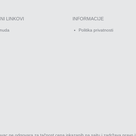
NI LINKOVI
INFORMACIJE
nuda
Politika privatnosti
davac ne odgovara za tačnost cena iskazanih na sajtu i zadržava pravo i