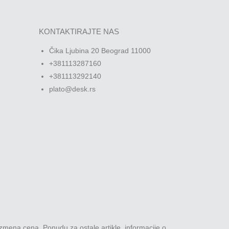
KONTAKTIRAJTE NAS
Čika Ljubina 20 Beograd 11000
+381113287160
+381113292140
plato@desk.rs
zmena cena. Ponudu za ostale artikle, informacije o