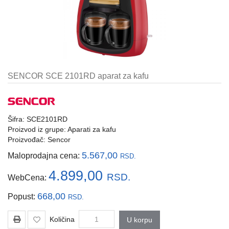
i
tastature
Multimedija
Mobilni
telefoni,
SENCOR SCE 2101RD aparat za kafu
satovi
i
oprema
Šifra: SCE2101RD
Gaming
Proizvod iz grupe:
Aparati za kafu
oprema
Proizvođač:
Sencor
Štampanje
5.567,00
Maloprodajna cena:
RSD.
i
skeniranje
4.899,00
RSD.
WebCena:
Kablovi
668,00
Popust:
RSD.
i
adapteri
Količina
U korpu