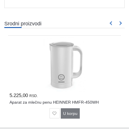
Rasveta
Sport
i
Srodni proizvodi
zabava
Zdravlje
DESK
STORE
Pokloni
5.225,00
RSD.
Aparat za mlečnu penu HEINNER HMFR-450WH
U korpu