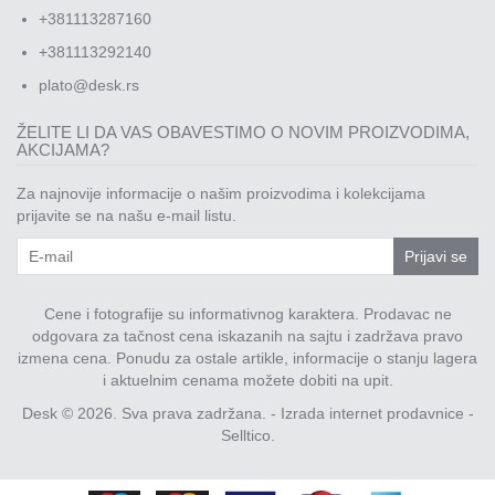
+381113287160
+381113292140
plato@desk.rs
ŽELITE LI DA VAS OBAVESTIMO O NOVIM PROIZVODIMA,
AKCIJAMA?
Za najnovije informacije o našim proizvodima i kolekcijama
prijavite se na našu e-mail listu.
Prijavi se
Cene i fotografije su informativnog karaktera. Prodavac ne
odgovara za tačnost cena iskazanih na sajtu i zadržava pravo
izmena cena. Ponudu za ostale artikle, informacije o stanju lagera
i aktuelnim cenama možete dobiti na upit.
Desk © 2026. Sva prava zadržana. -
Izrada internet prodavnice
-
Selltico.