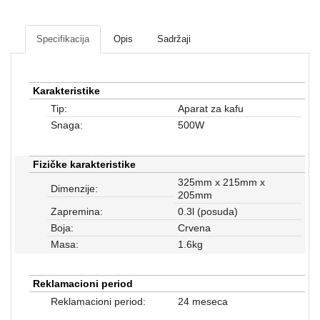
Mrežna
i
sigurnosna
Specifikacija
Opis
Sadržaji
oprema
UPS
Karakteristike
oprema
i
Tip:
Aparat za kafu
baterije
Snaga:
500W
Serveri
Fizičke karakteristike
i
oprema
325mm x 215mm x
Dimenzije:
205mm
Televizori,
Zapremina:
0.3l (posuda)
projektori
Boja:
Crvena
i
Masa:
1.6kg
audio
Kućni
Reklamacioni period
aparati
Reklamacioni period:
24 meseca