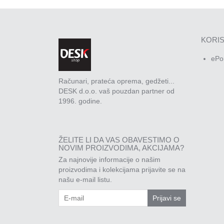
KORIS
ePo
Računari, prateća oprema, gedžeti...
DESK d.o.o. vaš pouzdan partner od
1996. godine.
ŽELITE LI DA VAS OBAVESTIMO O
NOVIM PROIZVODIMA, AKCIJAMA?
Za najnovije informacije o našim
proizvodima i kolekcijama prijavite se na
našu e-mail listu.
Prijavi se