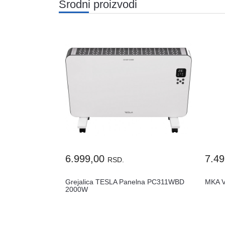
Srodni proizvodi
6.999,00
7.4
RSD.
Grejalica TESLA Panelna PC311WBD
MKA V
2000W