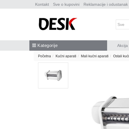
Kontakt
Sve o kupovini
Reklamacije i odustanak
Kategorije
Akcija
Početna
Kućni aparati
Mali kućni aparati
Ostali kuć