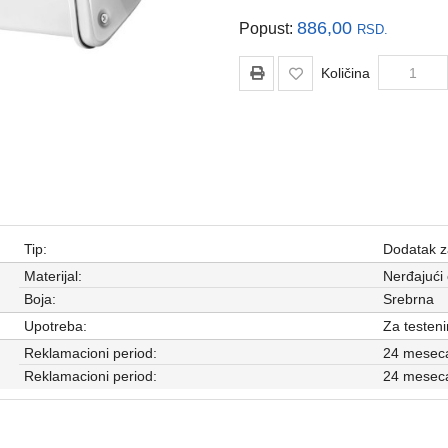
886,00
Popust:
RSD.
Količina
Tip:
Dodatak za
Materijal:
Nerđajući 
Boja:
Srebrna
Upotreba:
Za testen
Reklamacioni period:
24 mesec
Reklamacioni period:
24 mesec