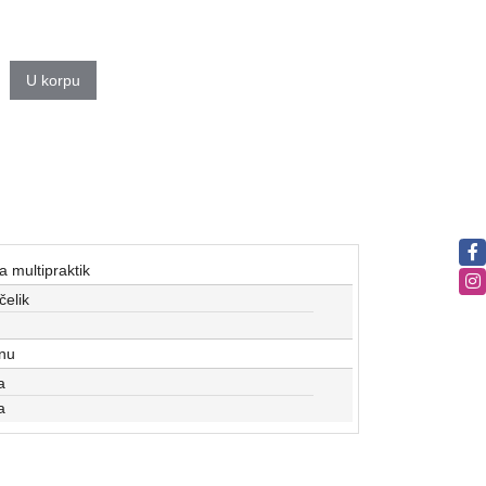
U korpu
 multipraktik
čelik
inu
a
a