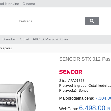
 od kupovine
O nama
Brendovi
Outlet
AKCIJA Marvo & Xtrike
ni aparati
SENCOR STX 012 Pasta
Šifra: APA01898
Proizvod iz grupe:
Ostali kućni ap
Proizvođač:
Sencor
7.384,
Maloprodajna cena:
6.498,00
R
WebCena: