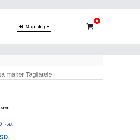
0
Moj nalog
 maker Tagliatele
arati
00
RSD.
SD.