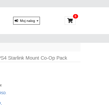
0
Moj nalog
 PS4 Starlink Mount Co-Op Pack
t
RSD.
.