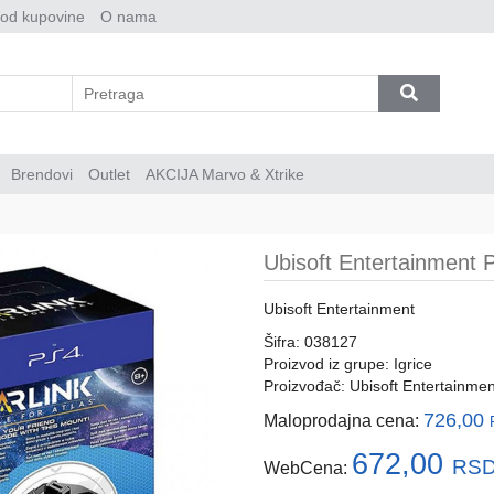
 od kupovine
O nama
Brendovi
Outlet
AKCIJA Marvo & Xtrike
Ubisoft Entertainment
Ubisoft Entertainment
Šifra: 038127
Proizvod iz grupe:
Igrice
Proizvođač:
Ubisoft Entertainmen
726,00
Maloprodajna cena:
672,00
RSD
WebCena: