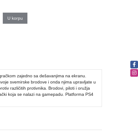
U korpu
a igračkom zajedno sa dešavanjima na ekranu.
svoje svemirske brodove i onda njima upravljate u
iv različitih protivnika. Brodovi, piloti i oružja
grački koja se nalazi na gamepadu. Platforma PS4