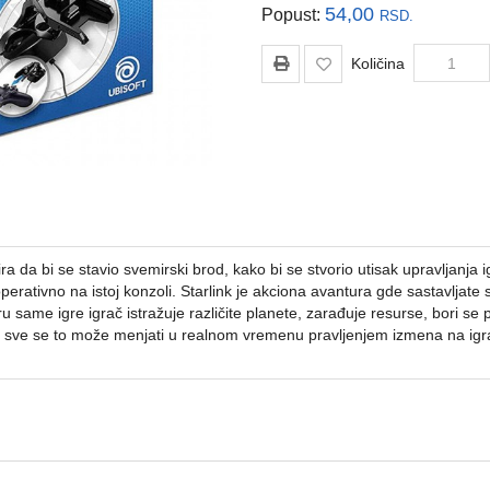
54,00
Popust:
RSD.
Količina
ra da bi se stavio svemirski brod, kako bi se stvorio utisak upravljanj
ativno na istoj konzoli. Starlink je akciona avantura gde sastavljate 
u same igre igrač istražuje različite planete, zarađuje resurse, bori se prot
ne i sve se to može menjati u realnom vremenu pravljenjem izmena na i