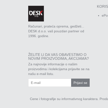
KORIS
ePo
Računari, prateća oprema, gedžeti...
DESK d.o.o. vaš pouzdan partner od
1996. godine.
ŽELITE LI DA VAS OBAVESTIMO O
NOVIM PROIZVODIMA, AKCIJAMA?
Za najnovije informacije o našim
proizvodima i kolekcijama prijavite se na
našu e-mail listu.
Prijavi se
Cene i fotografije su informativnog karaktera. Pro