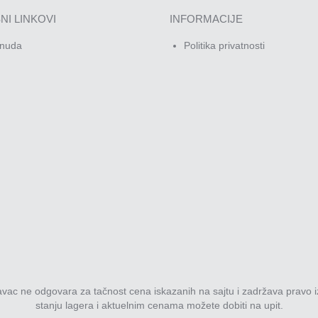
NI LINKOVI
INFORMACIJE
nuda
Politika privatnosti
davac ne odgovara za tačnost cena iskazanih na sajtu i zadržava pravo i
stanju lagera i aktuelnim cenama možete dobiti na upit.