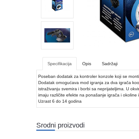
Specifikacija
Opis
Sadržaji
Poseban dodatak za kontroler konzole koji se monti
Dodatak omogućava mod igranja za dva igrača kooper
istraživanju svemira i borbi sa neprijateljima. U okvir
imaju različite efekte na ponašanje igrača i okoli
Uzrast 6 do 14 godina
Srodni proizvodi