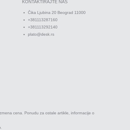
KONTAKTIRAJTE NAS
Čika Ljubina 20 Beograd 11000
+381113287160
+381113292140
plato@desk.rs
zmena cena. Ponudu za ostale artikle, informacije o
o.