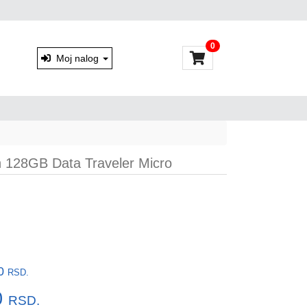
0
Moj nalog
 128GB Data Traveler Micro
00
RSD.
0
RSD.