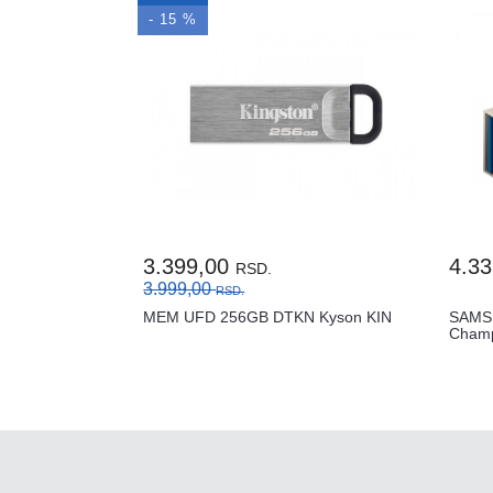
- 15 %
3.399,00
4.3
RSD.
3.999,00
RSD.
MEM UFD 256GB DTKN Kyson KIN
SAMS
Champ
128B