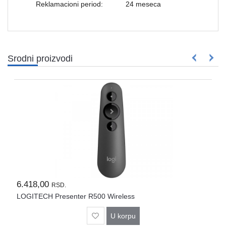
Rasveta
Reklamacioni period:
24 meseca
Sport
i
zabava
Srodni proizvodi
Zdravlje
DESK
STORE
Pokloni
6.418,00
RSD.
LOGITECH Presenter R500 Wireless
U korpu