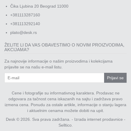
Čika Ljubina 20 Beograd 11000
+381113287160
+381113292140
plato@desk.rs
ŽELITE LI DA VAS OBAVESTIMO O NOVIM PROIZVODIMA,
AKCIJAMA?
Za najnovije informacije o našim proizvodima i kolekcijama
prijavite se na našu e-mail listu.
Prijavi se
Cene i fotografije su informativnog karaktera. Prodavac ne
odgovara za tačnost cena iskazanih na sajtu i zadržava pravo
izmena cena. Ponudu za ostale artikle, informacije o stanju lagera
i aktuelnim cenama možete dobiti na upit.
Desk © 2026. Sva prava zadržana. -
Izrada internet prodavnice
-
Selltico.