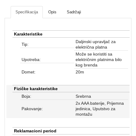
Mrežna
i
Specifikacija
Opis
Sadržaji
sigurnosna
oprema
UPS
Karakteristike
oprema
Daljinski upravljač za
Tip:
i
električna platna
baterije
Može se koristiti sa
Upotreba:
električnim platnima bilo
Serveri
kog brenda
i
Domet:
20m
oprema
Fizičke karakteristike
Televizori,
projektori
Boja:
Srebrna
i
2x AAA baterije, Prijemna
audio
Pakovanje:
jedinica, Uputstvo za
montažu
Kućni
aparati
Reklamacioni period