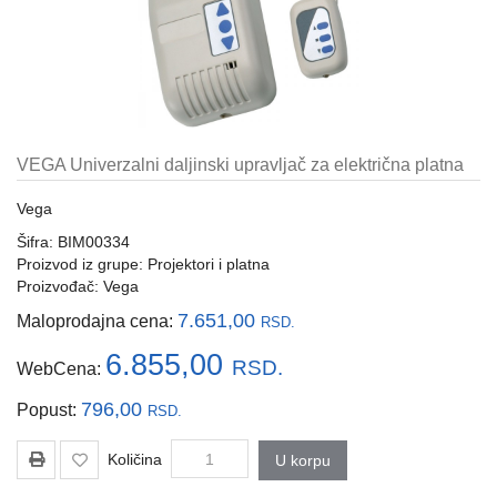
i
tastature
Multimedija
Mobilni
telefoni,
VEGA Univerzalni daljinski upravljač za električna platna
satovi
i
Vega
oprema
Šifra: BIM00334
Gaming
Proizvod iz grupe:
Projektori i platna
oprema
Proizvođač:
Vega
7.651,00
Maloprodajna cena:
RSD.
Štampanje
i
6.855,00
RSD.
WebCena:
skeniranje
796,00
Popust:
RSD.
Kablovi
i
Količina
U korpu
adapteri