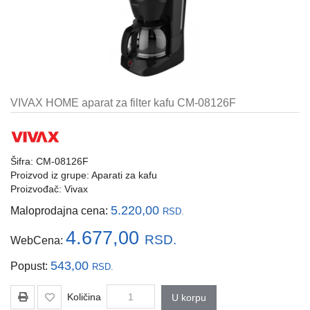
i
tastature
Multimedija
Mobilni
telefoni,
VIVAX HOME aparat za filter kafu CM-08126F
satovi
i
oprema
Šifra: CM-08126F
Gaming
Proizvod iz grupe:
Aparati za kafu
oprema
Proizvođač:
Vivax
Štampanje
5.220,00
Maloprodajna cena:
RSD.
i
skeniranje
4.677,00
RSD.
WebCena:
Kablovi
543,00
Popust:
RSD.
i
adapteri
Količina
U korpu