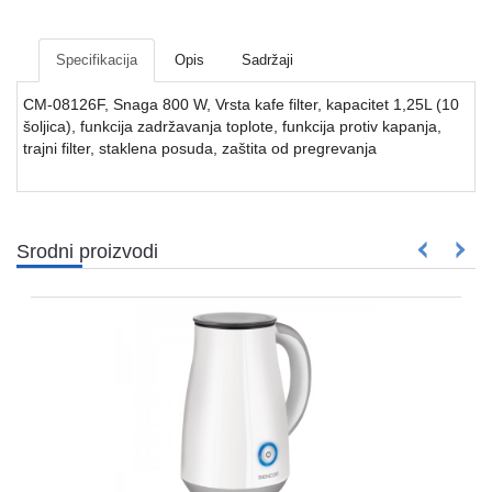
Mrežna
i
sigurnosna
Specifikacija
Opis
Sadržaji
oprema
CM-08126F, Snaga 800 W, Vrsta kafe filter, kapacitet 1,25L (10
UPS
šoljica), funkcija zadržavanja toplote, funkcija protiv kapanja,
oprema
trajni filter, staklena posuda, zaštita od pregrevanja
i
baterije
Serveri
Srodni proizvodi
i
oprema
Televizori,
projektori
i
audio
Kućni
aparati