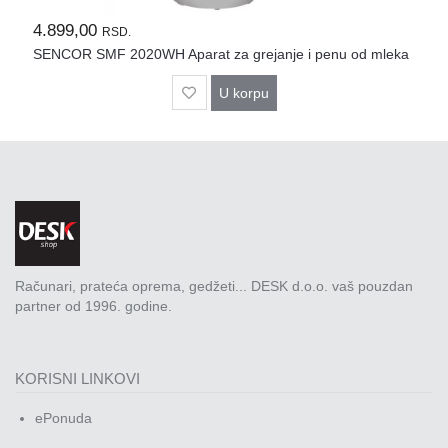
Rasveta
4.899,00
RSD.
Sport
SENCOR SMF 2020WH Aparat za grejanje i penu od mleka
i
zabava
U korpu
Zdravlje
DESK
STORE
Pokloni
Računari, prateća oprema, gedžeti... DESK d.o.o. vaš pouzdan
partner od 1996. godine.
KORISNI LINKOVI
ePonuda