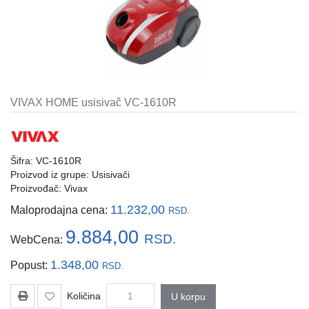
i
tastature
Multimedija
Mobilni
telefoni,
VIVAX HOME usisivač VC-1610R
satovi
i
oprema
Šifra: VC-1610R
Gaming
Proizvod iz grupe:
Usisivači
oprema
Proizvođač:
Vivax
Štampanje
11.232,00
Maloprodajna cena:
RSD.
i
skeniranje
9.884,00
RSD.
WebCena:
Kablovi
1.348,00
Popust:
RSD.
i
adapteri
Količina
U korpu