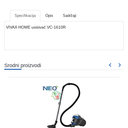
Mrežna
i
sigurnosna
Specifikacija
Opis
Sadržaji
oprema
VIVAX HOME usisivač VC-1610R
UPS
oprema
i
baterije
Serveri
Srodni proizvodi
i
oprema
Televizori,
projektori
i
audio
Kućni
aparati