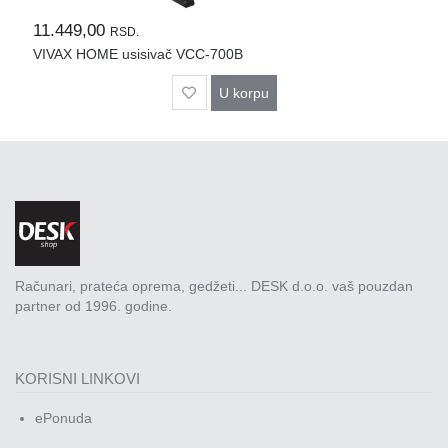
Rasveta
11.449,00
RSD.
Sport
VIVAX HOME usisivač VCC-700B
i
zabava
U korpu
Zdravlje
DESK
STORE
Pokloni
Računari, prateća oprema, gedžeti... DESK d.o.o. vaš pouzdan
partner od 1996. godine.
KORISNI LINKOVI
ePonuda