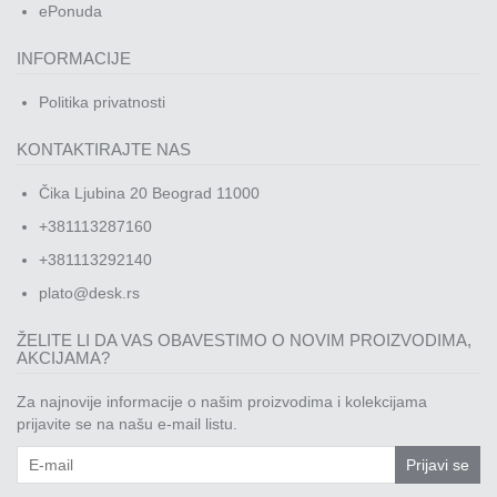
Rasveta
ePonuda
Sport
INFORMACIJE
i
zabava
Politika privatnosti
Zdravlje
KONTAKTIRAJTE NAS
DESK
Čika Ljubina 20 Beograd 11000
STORE
+381113287160
Pokloni
+381113292140
plato@desk.rs
ŽELITE LI DA VAS OBAVESTIMO O NOVIM PROIZVODIMA,
AKCIJAMA?
Za najnovije informacije o našim proizvodima i kolekcijama
prijavite se na našu e-mail listu.
Prijavi se