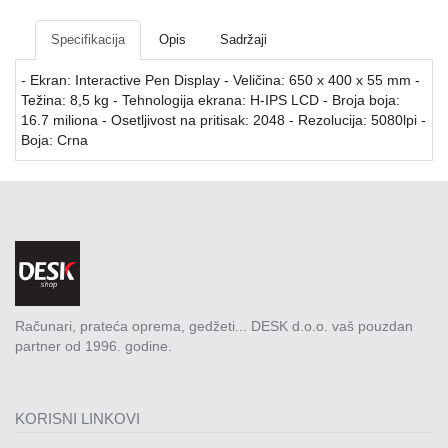
Mrežna
i
Specifikacija
Opis
Sadržaji
sigurnosna
oprema
- Ekran: Interactive Pen Display - Veličina: 650 x 400 x 55 mm -
Težina: 8,5 kg - Tehnologija ekrana: H-IPS LCD - Broja boja:
UPS
16.7 miliona - Osetljivost na pritisak: 2048 - Rezolucija: 5080lpi -
oprema
Boja: Crna
i
baterije
Serveri
i
oprema
Televizori,
projektori
Računari, prateća oprema, gedžeti... DESK d.o.o. vaš pouzdan
i
partner od 1996. godine.
audio
Kućni
aparati
KORISNI LINKOVI