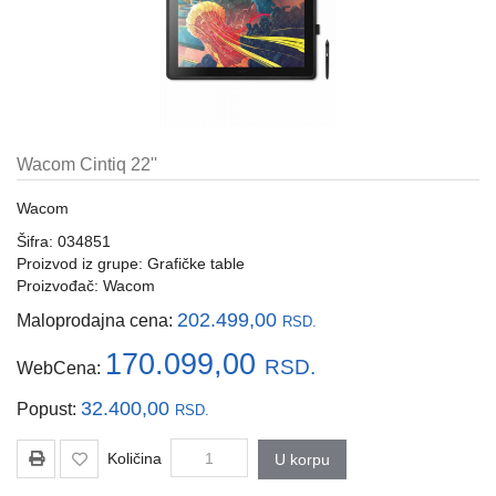
i
tastature
Multimedija
Mobilni
telefoni,
Wacom Cintiq 22''
satovi
i
Wacom
oprema
Šifra: 034851
Gaming
Proizvod iz grupe:
Grafičke table
oprema
Proizvođač:
Wacom
202.499,00
Maloprodajna cena:
RSD.
Štampanje
i
170.099,00
RSD.
WebCena:
skeniranje
32.400,00
Popust:
RSD.
Kablovi
i
Količina
U korpu
adapteri