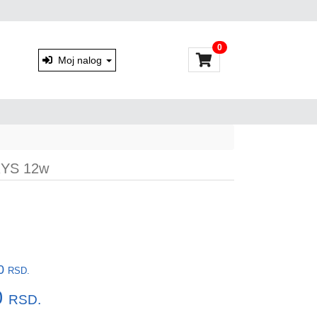
0
Moj nalog
RYS 12w
00
RSD.
0
RSD.