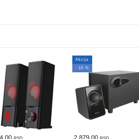
Akcija
- 10 %
24,00
2.879,00
RSD.
RSD.