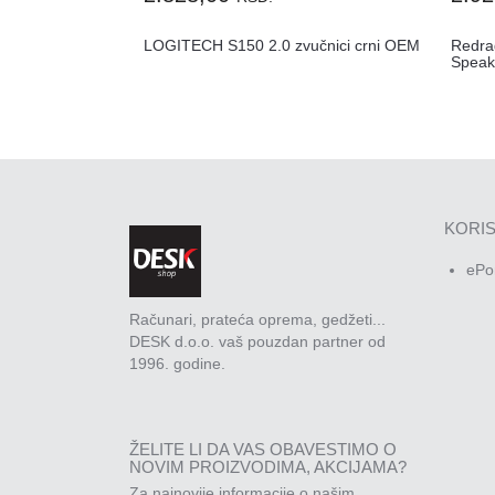
LOGITECH S150 2.0 zvučnici crni OEM
Redra
Speak
KORIS
ePo
Računari, prateća oprema, gedžeti...
DESK d.o.o. vaš pouzdan partner od
1996. godine.
ŽELITE LI DA VAS OBAVESTIMO O
NOVIM PROIZVODIMA, AKCIJAMA?
Za najnovije informacije o našim