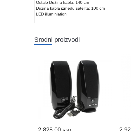
Ostalo Dužina kabla: 140 cm
Dužina kabla između satelita: 100 cm
LED illuminiation
Srodni proizvodi
2.828,00
2.9
RSD.