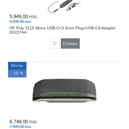
Rasveta
Sport
5.949,00
RSD.
i
6.999,00
RSD.
zabava
HP Poly 3215 Mono USB-C+3.5mm Plug+USB-CA Adapter
8X227AA
Zdravlje
U korpu
DESK
STORE
Akcija
Pokloni
- 10 %
6.749,00
RSD.
7.499,00
RSD.