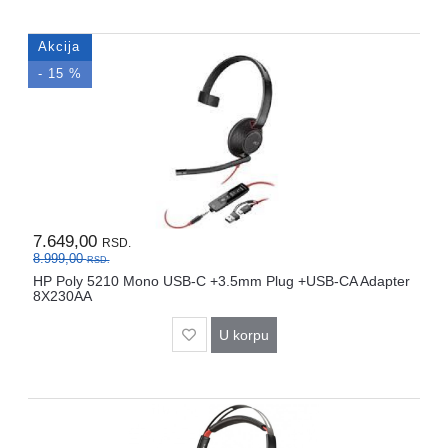
Akcija
- 15 %
7.649,00
RSD.
8.999,00
RSD.
HP Poly 5210 Mono USB-C +3.5mm Plug +USB-CA Adapter
8X230AA
U korpu