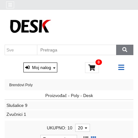
Kategorije
Akcija
Prenosni
Brendovi
računari
Outlet
Desktop
AKCIJA
računari
Marvo
&
Monitori
0
Xtrike
i
Moj nalog
oprema
Računarske
Brendovi
Poly
komponente
Proizvođač - Poly - Desk
Software
Slušalice
9
Zvučnici
1
Skladištenje
podataka
UKUPNO: 10
20
Miševi