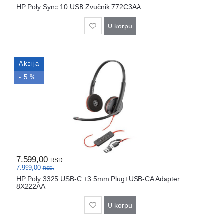
HP Poly Sync 10 USB Zvučnik 772C3AA
U korpu
Akcija
- 5 %
7.599,00
RSD.
7.999,00
RSD.
HP Poly 3325 USB-C +3.5mm Plug+USB-CA Adapter
8X222AA
U korpu