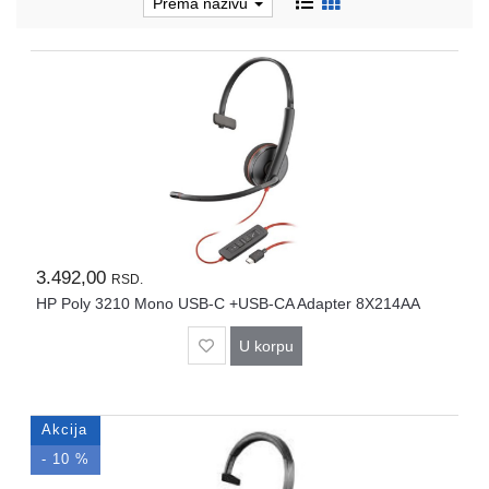
Prema nazivu
i
tastature
Multimedija
Mobilni
telefoni,
satovi
i
oprema
Gaming
3.492,00
oprema
RSD.
HP Poly 3210 Mono USB-C +USB-CA Adapter 8X214AA
Štampanje
i
U korpu
skeniranje
Kablovi
Akcija
i
adapteri
- 10 %