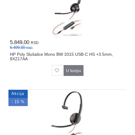
Mrežna
i
sigurnosna
oprema
UPS
oprema
5.849,00
RSD.
i
6.499,00
RSD.
baterije
HP Poly Slušalice Mono BW 3315 USB-C HS +3.5mm,
8X217AA
Serveri
i
U korpu
oprema
Televizori,
Akcija
projektori
i
- 15 %
audio
Kućni
aparati