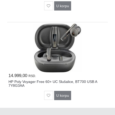
U korpu
14.999,00
RSD.
HP Poly Voyager Free 60+ UC Slušalice, BT700 USB A
7Y8G3AA
U korpu