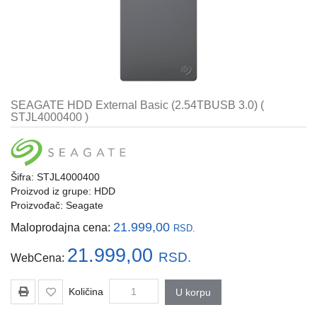
i
tastature
Multimedija
Mobilni
telefoni,
SEAGATE HDD External Basic (2.54TBUSB 3.0) (
satovi
STJL4000400 )
i
oprema
Gaming
Šifra: STJL4000400
oprema
Proizvod iz grupe:
HDD
Proizvođač:
Seagate
Štampanje
i
21.999,00
Maloprodajna cena:
RSD.
skeniranje
21.999,00
RSD.
WebCena:
Kablovi
i
Količina
U korpu
adapteri