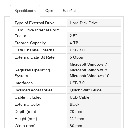
Mrežna
i
Specifikacija
Opis
Sadržaji
sigurnosna
oprema
Type of External Drive
Hard Disk Drive
Hard Drive Internal Form
UPS
Factor
2.5"
oprema
Storage Capacity
4 TB
i
baterije
Data Channel External
USB 3.0
External Data Bit Rate
5 Gbps
Serveri
Microsoft Windows 7 ,
i
Requires Operating
Microsoft Windows 8 ,
oprema
System
Microsoft Windows 10
Interfaces
USB 3.0
Televizori,
projektori
Included Accessories
Quick Start Guide
i
Cable Included
USB Cable
audio
External Color
Black
Depth (mm)
20 mm
Kućni
aparati
Height (mm)
117 mm
Width (mm)
80 mm