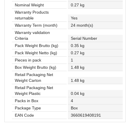
Rasveta
Nominal Weight
0.27 kg
Warranty Products
Sport
returnable
Yes
i
Warranty Term (month)
24 month(s)
zabava
Warranty validation
Zdravlje
Criteria
Serial Number
Pack Weight Brutto (kg)
0.35 kg
DESK
Pack Weight Netto (kg)
0.27 kg
STORE
Pieces in pack
1
Pokloni
Box Weight Brutto (kg)
1.48 kg
Retail Packaging Net
Weight Carton
1.48 kg
Retail Packaging Net
Weight Plastic
0.04 kg
Packs in Box
4
Package Type
Box
EAN Code
3660619408191